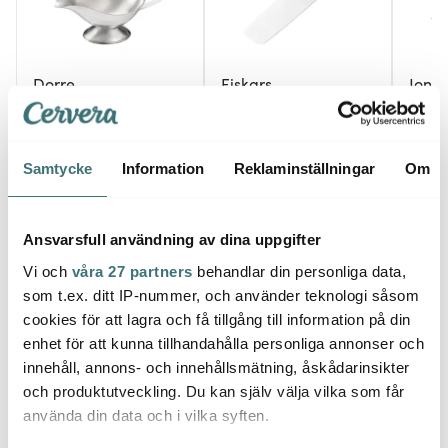
Dorre
Fiskars
Jona
Saumi såssnipa 25 cl
Functional Form
Jonas 
stål
Nakirikniv 16 cm
Rostfr
97 kr
269 kr
129 k
149 kr
Samtycke
Information
Reklaminställningar
Om
I lager
I lager
I la
Ansvarsfull användning av dina uppgifter
Vi och
våra 27 partners
behandlar din personliga data,
som t.ex. ditt IP-nummer, och använder teknologi såsom
cookies för att lagra och få tillgång till information på din
Låt dig inspireras av våra kunder
enhet för att kunna tillhandahålla personliga annonser och
innehåll, annons- och innehållsmätning, åskådarinsikter
och produktutveckling. Du kan själv välja vilka som får
använda din data och i vilka syften.