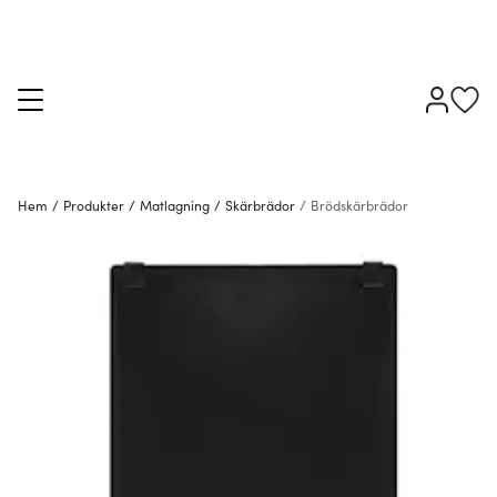
Hem
/
Produkter
/
Matlagning
/
Skärbrädor
/
Brödskärbrädor