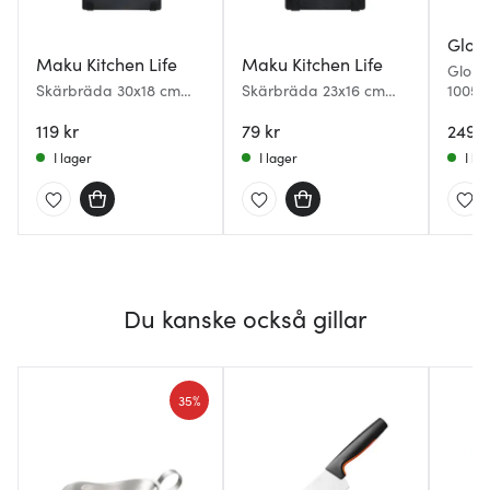
Glob
Maku Kitchen Life
Maku Kitchen Life
Globa
Skärbräda 30x18 cm
Skärbräda 23x16 cm
1005 s
svart
svart
119 kr
79 kr
249 k
I lager
I lager
I la
Du kanske också gillar
35%