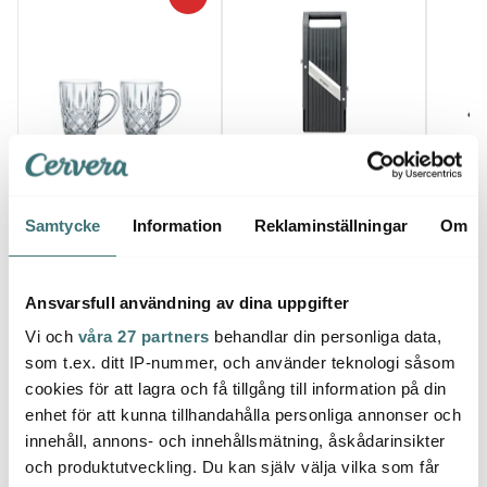
Global
Nachtmann
Emer
Mandolin GSL-95/BC
Noblesse Kaffeglas 34,7
37 cm
Köksv
Samtycke
Information
Reklaminställningar
Om
cl 2-pack Klar
279 kr
1399 kr
129 k
399 kr
I lager
I lager
I la
Ansvarsfull användning av dina uppgifter
Vi och
våra 27 partners
behandlar din personliga data,
som t.ex. ditt IP-nummer, och använder teknologi såsom
cookies för att lagra och få tillgång till information på din
enhet för att kunna tillhandahålla personliga annonser och
Låt dig inspireras av våra kunder
innehåll, annons- och innehållsmätning, åskådarinsikter
och produktutveckling. Du kan själv välja vilka som får