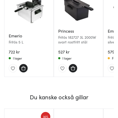
Princess
Emer
Emerio
Fritös 182727 3L 2000W
Fritös
Fritös 5 L
svart rostfritt stål
silver
722 kr
527 kr
579 k
I lager
I lager
Få i
Du kanske också gillar
30%