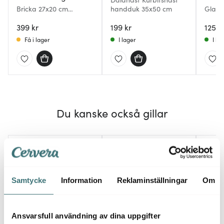
Bricka 27x20 cm
handduk 35x50 cm
Glasu
Swedish Fika Sweets
kant 
399 kr
199 kr
Göteb
125 k
Få i lager
I lager
I la
Du kanske också gillar
Samtycke
Information
Reklaminställningar
Om
Ansvarsfull användning av dina uppgifter