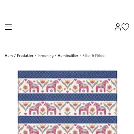
Hem
/
Produkter
/
Inredning
/
Hemtextilier
/
Filtar & Plädar