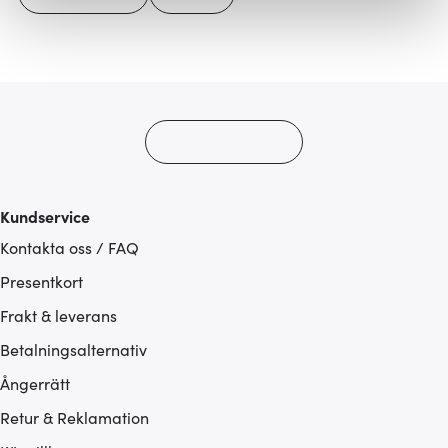
Vi använder cookies för att innehållet och annonserna
ska anpassas efter det som vi tror att du tycker om. Det
gör också att vi kan analysera vår trafik och göra
hemsidan ännu bättre. Du bestämmer själv vilka cookies
som du vill dela med dig av.
Kundservice
Kontakta oss / FAQ
Presentkort
Frakt & leverans
Betalningsalternativ
Ångerrätt
Retur & Reklamation