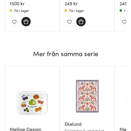
1500 kr
249 kr
249 k
Få i lager
Få i lager
I la
Mer från samma serie
Ekelund
Mellow Design
Mell
Dalahäst Kurbitshäst