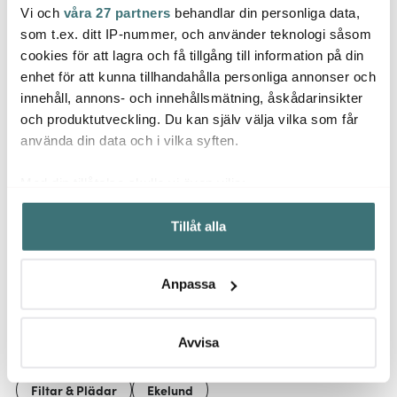
Vi och
våra 27 partners
behandlar din personliga data,
Ekelund
Ekel
Ekelund
som t.ex. ditt IP-nummer, och använder teknologi såsom
Halmstad handduk
Pippi
35x50 cm
Hängare Pluring Silver
40x60
cookies för att lagra och få tillgång till information på din
Pannk
enhet för att kunna tillhandahålla personliga annonser och
205 kr
49 kr
295 k
innehåll, annons- och innehållsmätning, åskådarinsikter
I lager
I lager
Få i
och produktutveckling. Du kan själv välja vilka som får
använda din data och i vilka syften.
Med din tillåtelse skulle vi även vilja:
Samla in information om din geografiska plats som
Tillåt alla
kan ha en noggrannhet på upp till flera meter
Låt dig inspireras av våra kunder
Identifiera din enhet genom att aktivt skanna den för
specifika kännetecken (fingeravtryck)
Anpassa
Ta reda på mer om hur dina personliga uppgifter
behandlas och ställ in dina preferenser i
detaljsektionen
.
Relaterade sidor
Du kan ändra eller dra tillbaka ditt samtycke när som
Avvisa
helst från cookie-förklaringen.
Filtar & Plädar
Ekelund