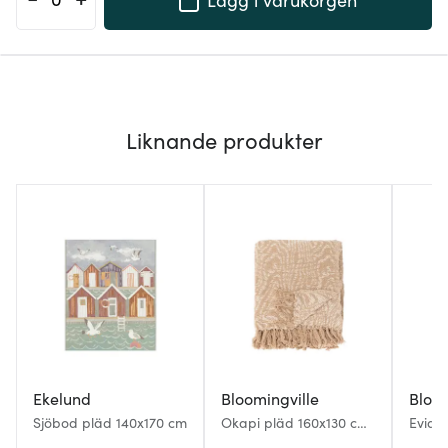
Liknande produkter
Ekelund
Bloomingville
Bloom
Sjöbod pläd 140x170 cm
Okapi pläd 160x130 cm
Eviay
brun/sand
blå