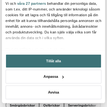
Vi och
våra 27 partners
behandlar din personliga data,
Wmf
Mellow Design
Mell
som t.ex. ditt IP-nummer, och använder teknologi såsom
Nuova kaffesked 15,5
cm 6-pack
Disktrasa 17x20 cm
Brick
cookies för att lagra och få tillgång till information på din
Lemon
enhet för att kunna tillhandahålla personliga annonser och
289 kr
75 kr
285 k
innehåll, annons- och innehållsmätning, åskådarinsikter
I lager
I lager
Få i
och produktutveckling. Du kan själv välja vilka som får
använda din data och i vilka syften.
Med din tillåtelse skulle vi även vilja:
Samla in information om din geografiska plats som
Tillåt alla
kan ha en noggrannhet på upp till flera meter
Låt dig inspireras av våra kunder
Identifiera din enhet genom att aktivt skanna den för
specifika kännetecken (fingeravtryck)
Anpassa
Ta reda på mer om hur dina personliga uppgifter
behandlas och ställ in dina preferenser i
detaljsektionen
.
Relaterade sidor
Du kan ändra eller dra tillbaka ditt samtycke när som
Avvisa
helst från cookie-förklaringen.
Smörgåsbrickor
Ostbrickor
Serveringsbrickor
O