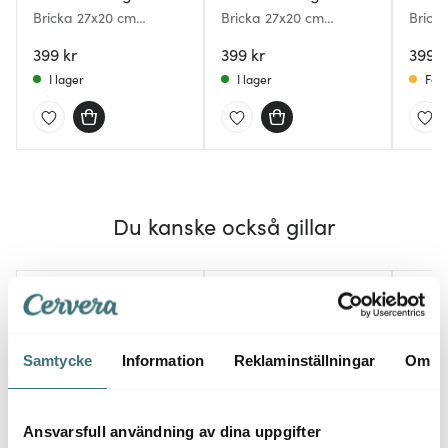
Bricka 27x20 cm
Bricka 27x20 cm
Brick
Svenska Traditioner
Dalahäst
Swedi
399 kr
399 kr
399 k
I lager
I lager
Få i
Du kanske också gillar
Samtycke
Information
Reklaminställningar
Om
Ansvarsfull användning av dina uppgifter