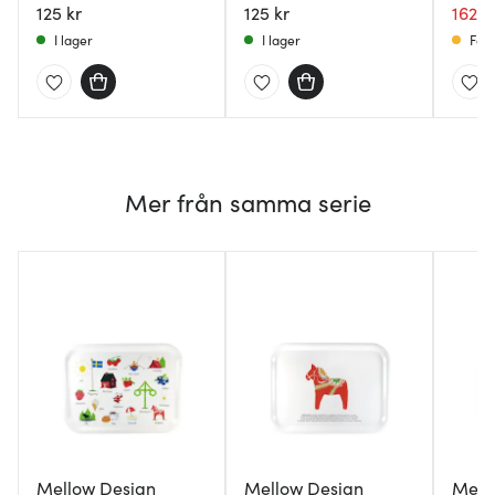
125 kr
125 kr
162 k
I lager
I lager
Få i
Mer från samma serie
Mellow Design
Mellow Design
Mell