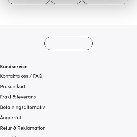
Vi använder cookies för att innehållet och annonserna
ska anpassas efter det som vi tror att du tycker om. Det
gör också att vi kan analysera vår trafik och göra
hemsidan ännu bättre. Du bestämmer själv vilka cookies
som du vill dela med dig av.
Kundservice
Kontakta oss / FAQ
Presentkort
Frakt & leverans
Betalningsalternativ
Ångerrätt
Retur & Reklamation