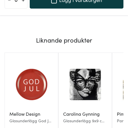
Liknande produkter
Mellow Design
Carolina Gynning
Pimp
Glasunderlägg God Jul
Glasunderlägg 9x9 cm
Paris
med kant 10 cm röd/vit
Golden Butterfly B&W
Glasu