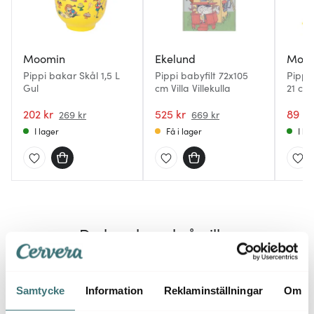
Moomin
Ekelund
Moo
Pippi bakar Skål 1,5 L
Pippi babyfilt 72x105
Pippi 
Gul
cm Villa Villekulla
21 cm
202 kr
525 kr
89 kr
269 kr
669 kr
I lager
Få i lager
I la
Du kanske också gillar
Samtycke
Information
Reklaminställningar
Om