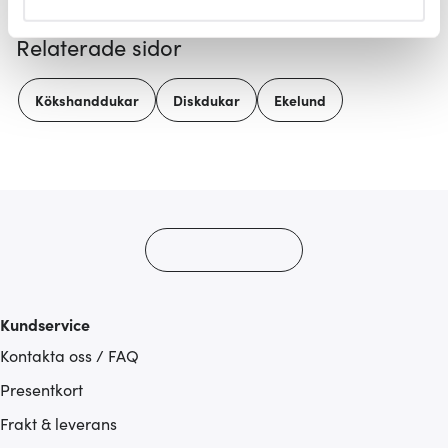
helst från cookie-förklaringen.
Relaterade sidor
Vi använder cookies för att innehållet och annonserna
ska anpassas efter det som vi tror att du tycker om. Det
Kökshanddukar
Diskdukar
Ekelund
gör också att vi kan analysera vår trafik och göra
hemsidan ännu bättre. Du bestämmer själv vilka cookies
som du vill dela med dig av.
Kundservice
Kontakta oss / FAQ
Presentkort
Frakt & leverans