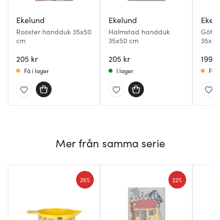
Ekelund
Ekelund
Ekel
Rooster handduk 35x50
Halmstad handduk
Göteb
cm
35x50 cm
35x50
205 kr
205 kr
199 k
Få i lager
I lager
Få i
Mer från samma serie
25%
22%