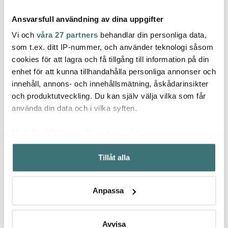
Ansvarsfull användning av dina uppgifter
Vi och
våra 27 partners
behandlar din personliga data,
som t.ex. ditt IP-nummer, och använder teknologi såsom
cookies för att lagra och få tillgång till information på din
Ekelund
Ekelund
Ekel
enhet för att kunna tillhandahålla personliga annonser och
Ängsblå kökshandduk
Skymningsbär
Grönk
innehåll, annons- och innehållsmätning, åskådarinsikter
35x50 cm blå/grön
bordslöpare 35x120 cm
35x50
röd
och produktutveckling. Du kan själv välja vilka som får
199 kr
469 kr
199 k
använda din data och i vilka syften.
I lager
I lager
I la
Med din tillåtelse skulle vi även vilja:
Samla in information om din geografiska plats som
Tillåt alla
kan ha en noggrannhet på upp till flera meter
Identifiera din enhet genom att aktivt skanna den för
specifika kännetecken (fingeravtryck)
Låt dig inspireras av våra kunder
Anpassa
Ta reda på mer om hur dina personliga uppgifter
behandlas och ställ in dina preferenser i
detaljsektionen
.
Du kan ändra eller dra tillbaka ditt samtycke när som
Avvisa