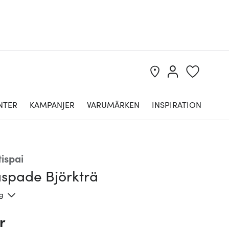
NTER
KAMPANJER
VARUMÄRKEN
INSPIRATION
ispai
aspade Björkträ
ng
r