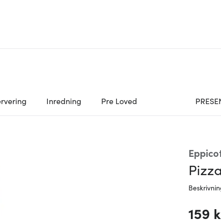
rvering
Inredning
Pre Loved
PRESE
Eppicot
Pizz
Beskrivni
159 k