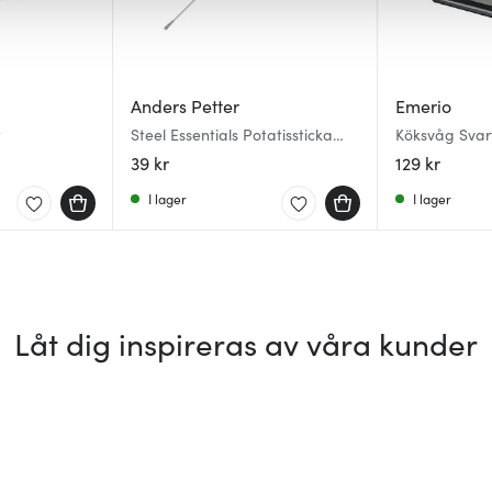
Anders Petter
Emerio
t
Steel Essentials Potatissticka
Köksvåg Svar
15,5 cm stål/svart
39 kr
129 kr
I lager
I lager
Låt dig inspireras av våra kunder