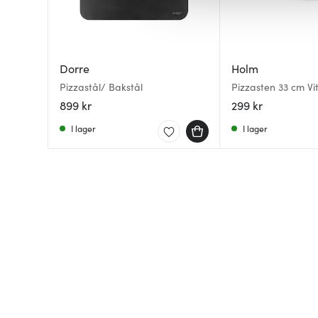
av.
Dorre
Holm
Pizzastål/ Bakstål
Pizzasten 33 cm Vi
899 kr
299 kr
I lager
I lager