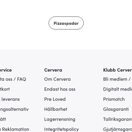
Pizzaspadar
rvice
Cervera
Klubb Cerve
ta oss / FAQ
Om Cervera
Bli medlem /
tkort
Endast hos oss
Digitalt med
& leverans
Pre Loved
Prismatch
ingsalternativ
Hållbarhet
Glasgaranti
ätt
Lagerrensning
Tallriksgarant
& Reklamation
Integritetspolicy
Gjutjärnsgara