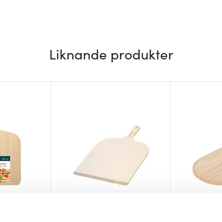
Liknande produkter
Kockums Jernverk
Modern Ho