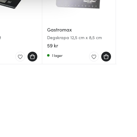
Gastromax
Mingle
Dorre
t
Degskrapa 12,5 cm x 8,5 cm
Kökster
Pizzastå
59 kr
209 kr
899 kr
I lager
I lager
I lager