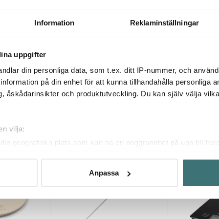
0 cm
Pizzaspade i Trä 40 cm x 29 cm
Pizza Angels
249 kr
499 kr
Information
Reklaminställningar
Få i lager
I lager
ina uppgifter
ndlar din personliga data, som t.ex. ditt IP-nummer, och använ
ill information på din enhet för att kunna tillhandahålla personliga
, åskådarinsikter och produktutveckling. Du kan själv välja vilk
Du kanske också gillar
n vilja:
din geografiska plats som kan ha en noggrannhet på upp till fler
om att aktivt skanna den för specifika kännetecken (fingeravtryc
rsonliga uppgifter behandlas och ställ in dina preferenser i
deta
Anpassa
ke när som helst från cookie-förklaringen.
innehållet och annonserna ska anpassas efter det som vi tror att
fik och göra hemsidan ännu bättre. Du bestämmer själv vilka cook