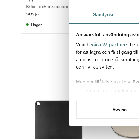
Bröd- och pizzaspade 23x50 cm
Pizzaspade 37,5x5
björk
159 kr
219 kr
Samtycke
I lager
I lager
Ansvarsfull användning av d
Vi och
våra 27 partners
beha
för att lagra och få tillgång t
annons- och innehållsmätning
och i vilka syften.
Med din tillåtelse skulle vi äve
Samla in information om 
Identifiera din enhet gen
Ta reda på mer om hur dina pe
Avvisa
eller dra tillbaka ditt samtyc
Vi använder cookies för att 
att vi kan analysera vår tra