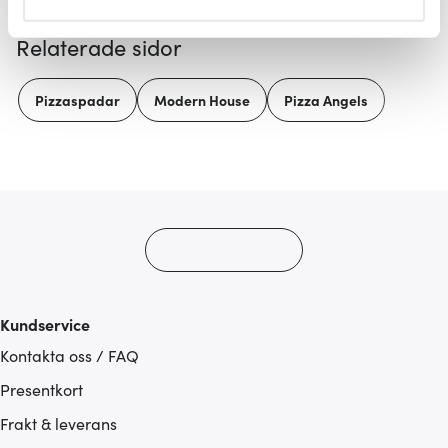
helst från cookie-förklaringen.
Relaterade sidor
Vi använder cookies för att innehållet och annonserna
ska anpassas efter det som vi tror att du tycker om. Det
Pizzaspadar
Modern House
Pizza Angels
gör också att vi kan analysera vår trafik och göra
hemsidan ännu bättre. Du bestämmer själv vilka cookies
som du vill dela med dig av.
Kundservice
Kontakta oss / FAQ
Presentkort
Frakt & leverans