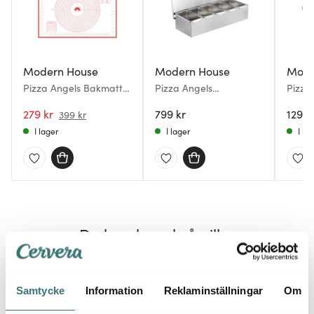
Modern House
Modern House
Mode
Pizza Angels Bakmatta
Pizza Angels
Pizza
70x50 cm Vit/Röd
toppinglåda 2 L borstat
279 kr
stål
799 kr
1299 
399 kr
I lager
I lager
I la
Du kanske också gillar
30%
30%
Samtycke
Information
Reklaminställningar
Om