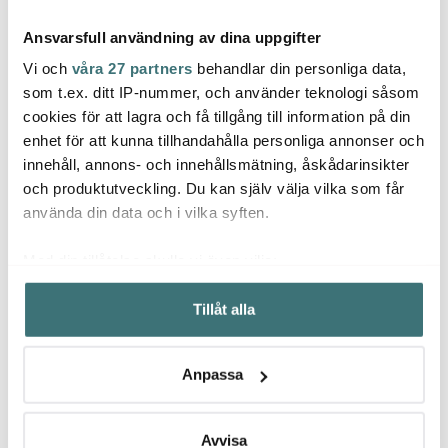
Ansvarsfull användning av dina uppgifter
Vi och
våra 27 partners
behandlar din personliga data,
som t.ex. ditt IP-nummer, och använder teknologi såsom
cookies för att lagra och få tillgång till information på din
enhet för att kunna tillhandahålla personliga annonser och
Modern House
Modern House
Kama
innehåll, annons- och innehållsmätning, åskådarinsikter
bAYk Muffinsform 8x5
Pasta La Vista
Pizza
cm 30-pack Mulit
ravioliform med kavel
och produktutveckling. Du kan själv välja vilka som får
104 kr
279 kr
359 k
149 kr
399 kr
använda din data och i vilka syften.
I lager
I lager
Få i
Med din tillåtelse skulle vi även vilja:
Samla in information om din geografiska plats som
Tillåt alla
kan ha en noggrannhet på upp till flera meter
Identifiera din enhet genom att aktivt skanna den för
specifika kännetecken (fingeravtryck)
Låt dig inspireras av våra kunder
Anpassa
Ta reda på mer om hur dina personliga uppgifter
behandlas och ställ in dina preferenser i
detaljsektionen
.
Du kan ändra eller dra tillbaka ditt samtycke när som
Avvisa