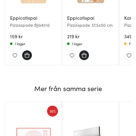
Eppicotispai
Eppicotispai
Kama
Pizzaspade Björkträ
Pizzaspade 37,5x50 cm
Pizza
Akaci
159 kr
219 kr
349 k
I lager
I lager
Få i
Mer från samma serie
30%