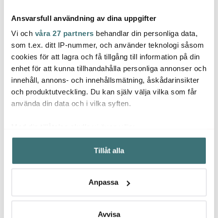
Ansvarsfull användning av dina uppgifter
Vi och
våra 27 partners
behandlar din personliga data,
som t.ex. ditt IP-nummer, och använder teknologi såsom
cookies för att lagra och få tillgång till information på din
Jonas
Mingle
Sabo
enhet för att kunna tillhandahålla personliga annonser och
Jonas Måttsats i 4 delar
Kökstermometer digital
Selec
innehåll, annons- och innehållsmätning, åskådarinsikter
Rostfri
Svart
svart
och produktutveckling. Du kan själv välja vilka som får
129 kr
209 kr
999 k
279 kr
använda din data och i vilka syften.
I lager
I lager
I la
Med din tillåtelse skulle vi även vilja:
Samla in information om din geografiska plats som
Tillåt alla
kan ha en noggrannhet på upp till flera meter
Identifiera din enhet genom att aktivt skanna den för
specifika kännetecken (fingeravtryck)
Låt dig inspireras av våra kunder
Anpassa
Ta reda på mer om hur dina personliga uppgifter
behandlas och ställ in dina preferenser i
detaljsektionen
.
Du kan ändra eller dra tillbaka ditt samtycke när som
Avvisa