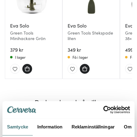
Eva Solo
Eva Solo
Eva S
Green Tools
Green Tools Stekspade
Green
Minihackare Grön
liten
38×28
379 kr
349 kr
499 k
I lager
Få i lager
Få i
Du kanske också gillar
25%
Samtycke
Information
Reklaminställningar
Om