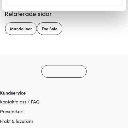
helst från cookie-förklaringen.
Relaterade sidor
Vi använder cookies för att innehållet och annonserna
ska anpassas efter det som vi tror att du tycker om. Det
Mandoliner
Eva Solo
gör också att vi kan analysera vår trafik och göra
hemsidan ännu bättre. Du bestämmer själv vilka cookies
som du vill dela med dig av.
Kundservice
Kontakta oss / FAQ
Presentkort
Frakt & leverans