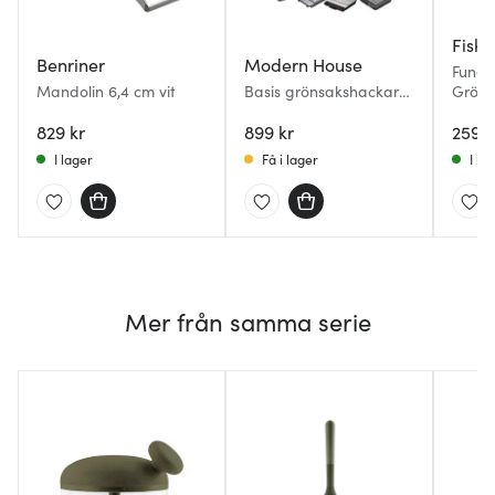
Fiska
Benriner
Modern House
Funct
Mandolin 6,4 cm vit
Basis grönsakshackare
Gröns
mandolin svart/klar
829 kr
899 kr
259 k
I lager
Få i lager
I la
Mer från samma serie