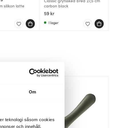
Classic grytssked bred 27,5 cm
 silikon latte
carbon black
Craft st
Green To
59 kr
209 kr
269 kr
I lager
I lager
I lager
Om
der teknologi såsom cookies
 annonser och innehåll,