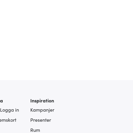
ra
Inspiration
 Logga in
Kampanjer
lemskort
Presenter
Rum