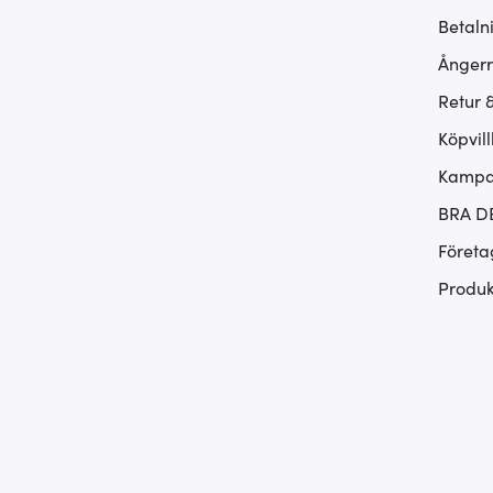
Betaln
Ångerr
Retur 
Köpvill
Kampan
BRA D
Företa
Produk