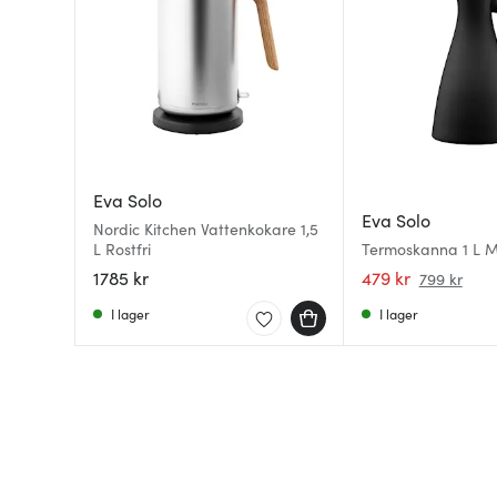
Eva Solo
Eva Solo
Nordic Kitchen Vattenkokare 1,5
L Rostfri
Termoskanna 1 L M
1785 kr
479 kr
799 kr
I lager
I lager