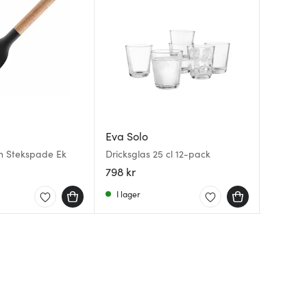
Eva So
Eva Solo
Eva So
Nordic 
en Stekspade Ek
Dricksglas 25 cl 12-pack
Karaff R
1,5 L Ros
798 kr
162 kr
1785 kr
I lager
I lager
I lager