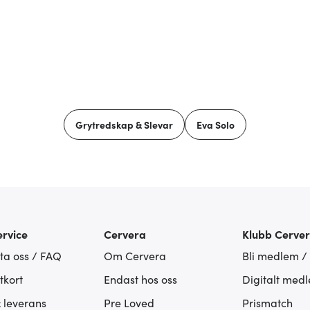
Grytredskap & Slevar
Eva Solo
rvice
Cervera
Klubb Cerve
ta oss / FAQ
Om Cervera
Bli medlem /
tkort
Endast hos oss
Digitalt med
& leverans
Pre Loved
Prismatch