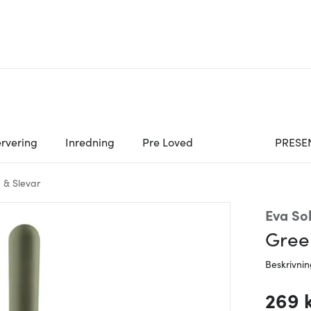
rvering
Inredning
Pre Loved
PRESE
 & Slevar
Eva So
Green
Beskrivni
269 