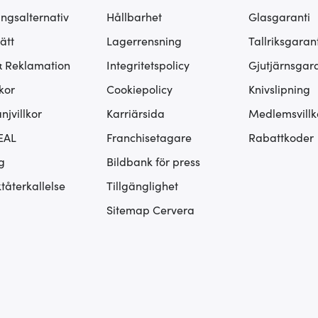
ingsalternativ
Hållbarhet
Glasgaranti
ätt
Lagerrensning
Tallriksgarant
& Reklamation
Integritetspolicy
Gjutjärnsgara
kor
Cookiepolicy
Knivslipning
jvillkor
Karriärsida
Medlemsvillk
EAL
Franchisetagare
Rabattkoder
g
Bildbank för press
tåterkallelse
Tillgänglighet
Sitemap Cervera