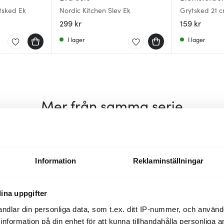
tsked Ek
Nordic Kitchen Slev Ek
Grytsked 21 cm
299 kr
159 kr
I lager
I lager
Mer från samma serie
Information
Reklaminställningar
ina uppgifter
ndlar din personliga data, som t.ex. ditt IP-nummer, och använ
ill information på din enhet för att kunna tillhandahålla personliga