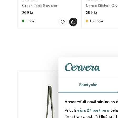
Green Tools Slev stor
Nordic Kitchen Gry
269 kr
299 kr
I lager
Få i lager
Samtycke
Ansvarsfull användning av d
Vi och
våra 27 partners
beha
för att lagra och få tillgång t