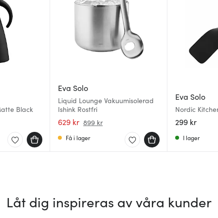
Eva Solo
Eva Solo
Liquid Lounge Vakuumisolerad
atte Black
Ishink Rostfri
Nordic Kitch
629 kr
299 kr
899 kr
Få i lager
I lager
Låt dig inspireras av våra kunder