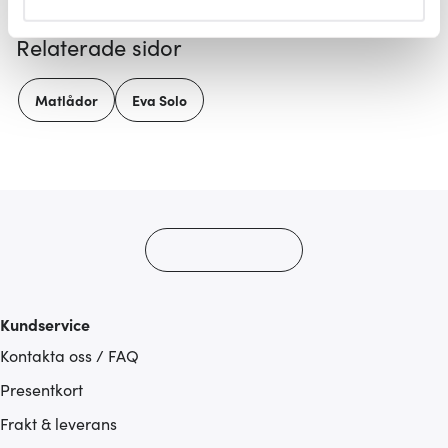
helst från cookie-förklaringen.
Relaterade sidor
Vi använder cookies för att innehållet och annonserna
ska anpassas efter det som vi tror att du tycker om. Det
Matlådor
Eva Solo
gör också att vi kan analysera vår trafik och göra
hemsidan ännu bättre. Du bestämmer själv vilka cookies
som du vill dela med dig av.
Kundservice
Kontakta oss / FAQ
Presentkort
Frakt & leverans