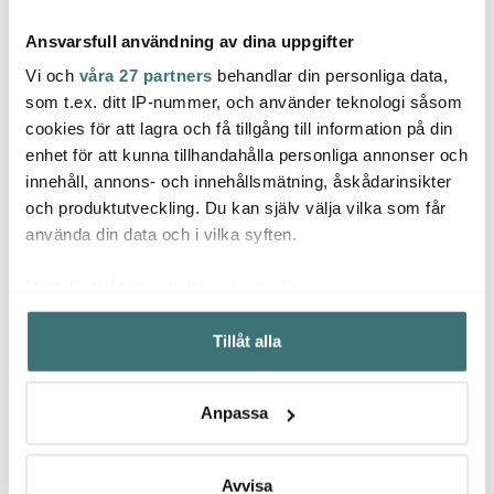
Ansvarsfull användning av dina uppgifter
Vi och
våra 27 partners
behandlar din personliga data,
som t.ex. ditt IP-nummer, och använder teknologi såsom
cookies för att lagra och få tillgång till information på din
Eva Solo
Eva Solo
enhet för att kunna tillhandahålla personliga annonser och
Eva S
Facet Dricksglas 27 cl
Kylskåpskaraff 1 L Dark
innehåll, annons- och innehållsmätning, åskådarinsikter
6-pack
Grey
Vingl
och produktutveckling. Du kan själv välja vilka som får
199 kr
454 kr
239 k
399 kr
699 kr
använda din data och i vilka syften.
I lager
I lager
I la
Med din tillåtelse skulle vi även vilja:
Samla in information om din geografiska plats som
Tillåt alla
kan ha en noggrannhet på upp till flera meter
Identifiera din enhet genom att aktivt skanna den för
specifika kännetecken (fingeravtryck)
Låt dig inspireras av våra kunder
Anpassa
Ta reda på mer om hur dina personliga uppgifter
behandlas och ställ in dina preferenser i
detaljsektionen
.
Du kan ändra eller dra tillbaka ditt samtycke när som
Avvisa