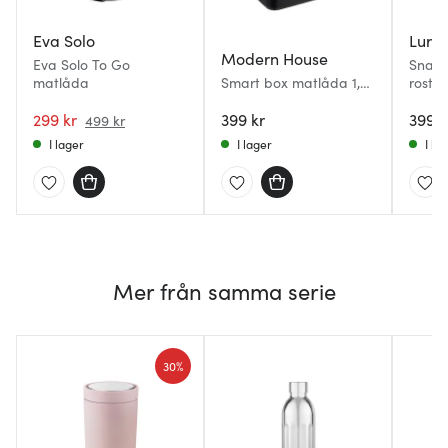
Eva Solo
Lurc
Modern House
Eva Solo To Go
Snap 
matlåda
Smart box matlåda 1,2
rostfri
L svart
299 kr
399 kr
399 k
499 kr
I lager
I lager
I la
Mer från samma serie
30%