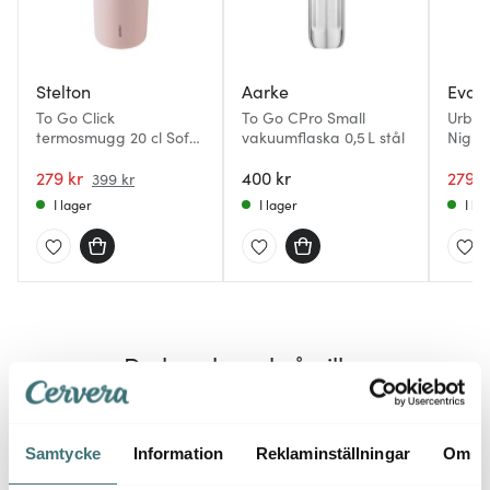
Stelton
Aarke
Eva S
To Go Click
To Go CPro Small
Urban
termosmugg 20 cl Soft
vakuumflaska 0,5 L stål
Night
Rose
279 kr
400 kr
279 k
399 kr
I lager
I lager
I la
Du kanske också gillar
50%
35%
Samtycke
Information
Reklaminställningar
Om