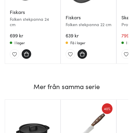
Fiskars
Fiskars
Skep
Folken stekpanna 24
cm
Folken stekpanna 22 cm
Profe
med s
699 kr
639 kr
cm
799 k
I lager
Få i lager
I la
Mer från samma serie
40%