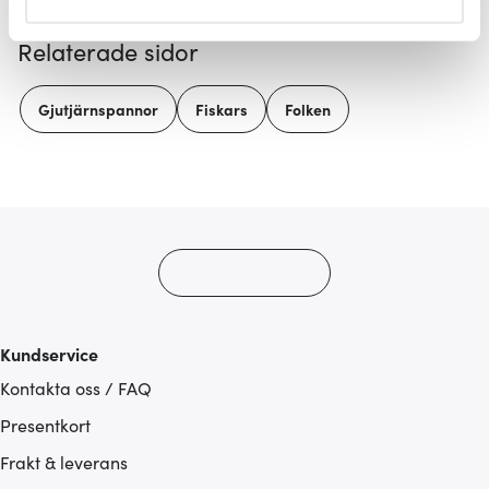
helst från cookie-förklaringen.
Relaterade sidor
Vi använder cookies för att innehållet och annonserna
ska anpassas efter det som vi tror att du tycker om. Det
Gjutjärnspannor
Fiskars
Folken
gör också att vi kan analysera vår trafik och göra
hemsidan ännu bättre. Du bestämmer själv vilka cookies
som du vill dela med dig av.
Kundservice
Kontakta oss / FAQ
Presentkort
Frakt & leverans