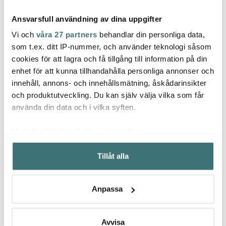
Ansvarsfull användning av dina uppgifter
Vi och
våra 27 partners
behandlar din personliga data,
som t.ex. ditt IP-nummer, och använder teknologi såsom
cookies för att lagra och få tillgång till information på din
Fiskars
Fiskars
enhet för att kunna tillhandahålla personliga annonser och
Fiska
Functional Form
Functional Form
innehåll, annons- och innehållsmätning, åskådarinsikter
stekpanna 28 cm
traktörpanna 26 cm
All Ste
keramisk
keramisk
och produktutveckling. Du kan själv välja vilka som får
569 kr
749 kr
919 k
använda din data och i vilka syften.
I lager
I lager
I la
Med din tillåtelse skulle vi även vilja:
Samla in information om din geografiska plats som
Tillåt alla
kan ha en noggrannhet på upp till flera meter
Identifiera din enhet genom att aktivt skanna den för
specifika kännetecken (fingeravtryck)
Låt dig inspireras av våra kunder
Anpassa
Ta reda på mer om hur dina personliga uppgifter
behandlas och ställ in dina preferenser i
detaljsektionen
.
Du kan ändra eller dra tillbaka ditt samtycke när som
Avvisa