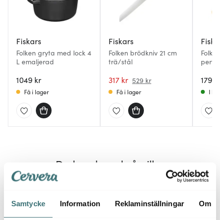
Fiskars
Fiskars
Fiska
Folken gryta med lock 4
Folken brödkniv 21 cm
Folke
L emaljerad
trä/stål
perfo
1049 kr
317 kr
179 k
529 kr
Få i lager
Få i lager
I la
Du kanske också gillar
Samtycke
Information
Reklaminställningar
Om