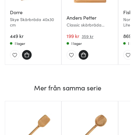
Dorre
Fiska
Anders Petter
Skye Skärbräda 40x30
Norde
cm
Classic skärbräda
Liten
38x28 cm bokträ
449 kr
199 kr
869 k
359 kr
I lager
I lager
I la
Mer från samma serie