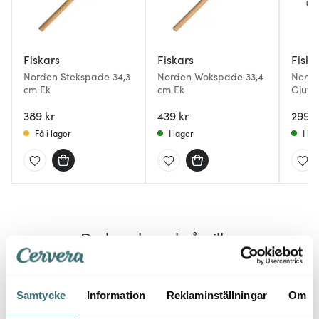
Fiskars
Fiskars
Fiska
Norden Stekspade 34,3
Norden Wokspade 33,4
Norde
cm Ek
cm Ek
Gjutjä
389 kr
439 kr
2999 
Få i lager
I lager
I la
Du kanske också gillar
Samtycke
Information
Reklaminställningar
Om