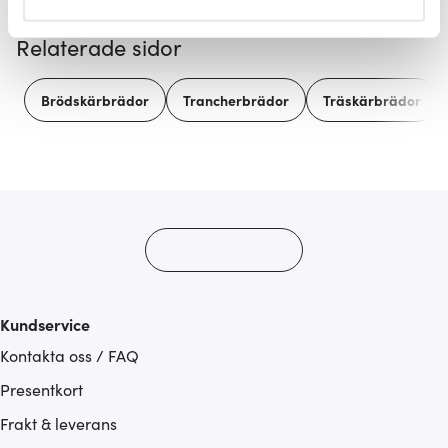
helst från cookie-förklaringen.
Relaterade sidor
Vi använder cookies för att innehållet och annonserna
ska anpassas efter det som vi tror att du tycker om. Det
Brödskärbrädor
Trancherbrädor
Träskärbrädor
gör också att vi kan analysera vår trafik och göra
hemsidan ännu bättre. Du bestämmer själv vilka cookies
som du vill dela med dig av.
Kundservice
Kontakta oss / FAQ
Presentkort
Frakt & leverans