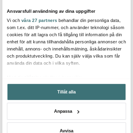
Ansvarsfull användning av dina uppgifter
Vi och
våra 27 partners
behandlar din personliga data,
som t.ex. ditt IP-nummer, och använder teknologi såsom
cookies för att lagra och få tillgång till information på din
Fiskars
Fiskars
Fiska
enhet för att kunna tillhandahålla personliga annonser och
Functional Form
Norden Knivslip 9,8 cm
All St
innehåll, annons- och innehållsmätning, åskådarinsikter
Stekspade Silikon 29
Ek
cm ros
cm
och produktutveckling. Du kan själv välja vilka som får
159 kr
519 kr
1399 
använda din data och i vilka syften.
I lager
Få i lager
I la
Med din tillåtelse skulle vi även vilja:
Samla in information om din geografiska plats som
Tillåt alla
kan ha en noggrannhet på upp till flera meter
Identifiera din enhet genom att aktivt skanna den för
specifika kännetecken (fingeravtryck)
Låt dig inspireras av våra kunder
Anpassa
Ta reda på mer om hur dina personliga uppgifter
behandlas och ställ in dina preferenser i
detaljsektionen
.
Du kan ändra eller dra tillbaka ditt samtycke när som
Avvisa