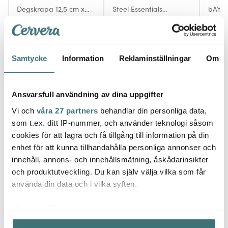
Degskrapa 12,5 cm x
Steel Essentials
bAYk 
8,5 cm
Potatissticka 15,5 cm
cm G
59 kr
stål/svart
39 kr
90 kr
I lager
I lager
I la
Samtycke
Information
Reklaminställningar
Om
Ansvarsfull användning av dina uppgifter
Vi och
våra 27 partners
behandlar din personliga data,
Låt dig inspireras av våra kunder
som t.ex. ditt IP-nummer, och använder teknologi såsom
cookies för att lagra och få tillgång till information på din
enhet för att kunna tillhandahålla personliga annonser och
innehåll, annons- och innehållsmätning, åskådarinsikter
Relaterade sidor
och produktutveckling. Du kan själv välja vilka som får
använda din data och i vilka syften.
Bakmattor & Bakdukar
Matlagning
Gastromax
Med din tillåtelse skulle vi även vilja:
Samla in information om din geografiska plats som