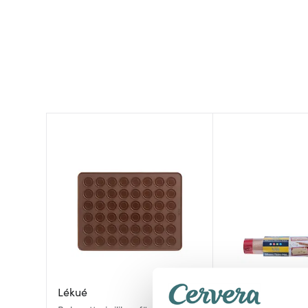
Lékué
Nostik