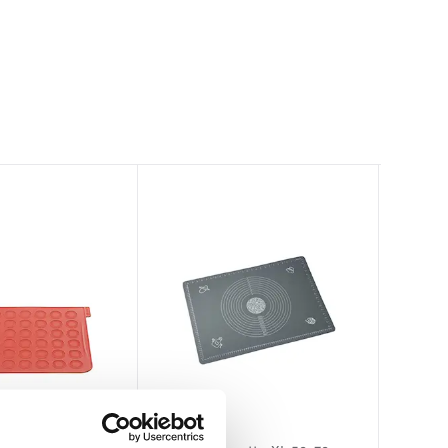
Dorre
Lékué
Nostik