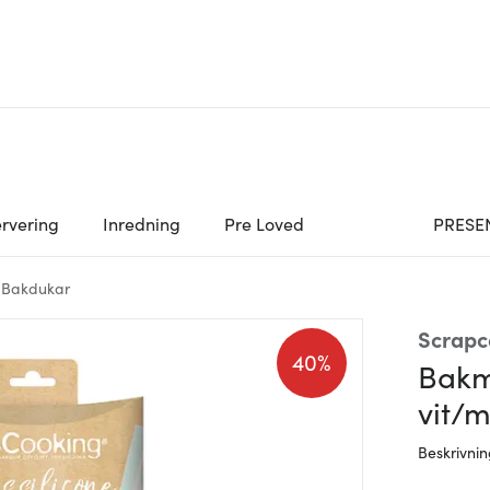
rvering
Inredning
Pre Loved
PRESE
 Bakdukar
Scrapc
40%
Bakm
vit/
Beskrivni