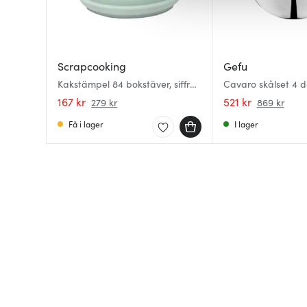
av.
Scrapcooking
Gefu
Kakstämpel 84 bokstäver, siffror
Cavaro skålset 4 de
& symboler
167 kr
521 kr
279 kr
869 kr
Få i lager
I lager