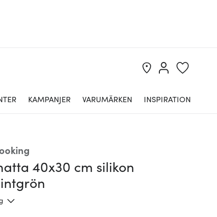
NTER
KAMPANJER
VARUMÄRKEN
INSPIRATION
ooking
atta 40x30 cm silikon
mintgrön
ng