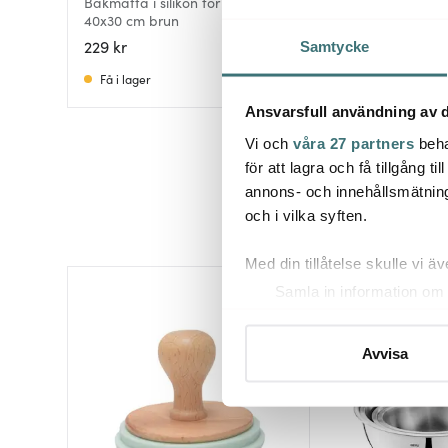
Bakmatta i silikon för Macarons
40x30 cm brun
Bakduk Silikon 38,
229 kr
299 kr
Samtycke
Få i lager
I lager
Ansvarsfull användning av d
Vi och
våra 27 partners
beha
för att lagra och få tillgång t
annons- och innehållsmätning
och i vilka syften.
Med din tillåtelse skulle vi äve
Samla in information om 
40%
Identifiera din enhet gen
Ta reda på mer om hur dina pe
Avvisa
eller dra tillbaka ditt samtyc
Vi använder cookies för att 
att vi kan analysera vår tra