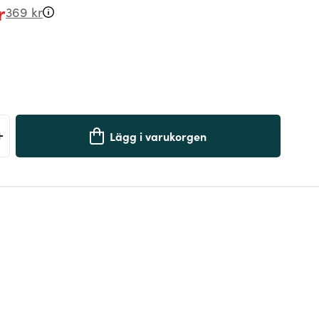
r
369 kr
+
Lägg i varukorgen