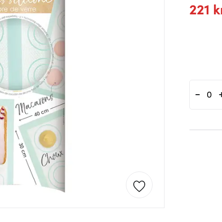
221 k
-