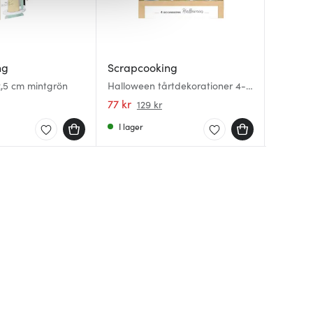
ng
Scrapcooking
Scrapc
Scrapc
2,5 cm mintgrön
Halloween tårtdekorationer 4-
Tårtljus
Kakstäm
pack multi
pastell 
siffror 
77 kr
77 kr
167 kr
129 kr
1
I lager
I lager
Få i la