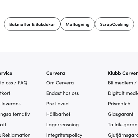
Bakmattor & Bakdukar
Matlagning
ScrapCooking
rvice
Cervera
Klubb Cerve
ta oss / FAQ
Om Cervera
Bli medlem /
tkort
Endast hos oss
Digitalt med
& leverans
Pre Loved
Prismatch
ingsalternativ
Hållbarhet
Glasgaranti
ätt
Lagerrensning
Tallriksgarant
& Reklamation
Integritetspolicy
Gjutjärnsgara