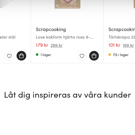
Scrapcooking
Scrapcooki
lar stål
Love kakform hjärta rosa 6-
Tårtskrapa 2
pack
179 kr
101 kr
299 kr
169 kr
I lager
Få i lager
Låt dig inspireras av våra kunder