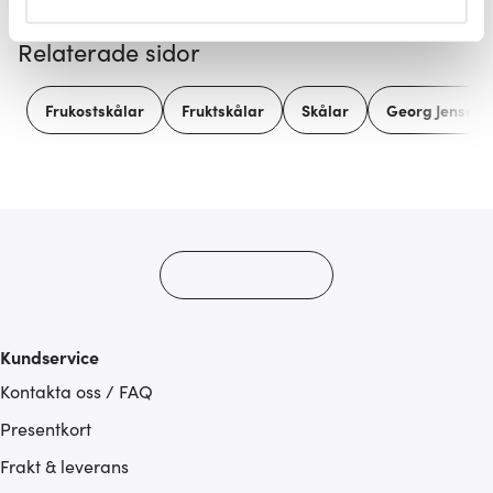
helst från cookie-förklaringen.
Relaterade sidor
Vi använder cookies för att innehållet och annonserna
ska anpassas efter det som vi tror att du tycker om. Det
Frukostskålar
Fruktskålar
Skålar
Georg Jensen
gör också att vi kan analysera vår trafik och göra
hemsidan ännu bättre. Du bestämmer själv vilka cookies
som du vill dela med dig av.
Kundservice
Kontakta oss / FAQ
Presentkort
Frakt & leverans