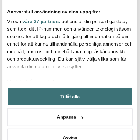
Ansvarsfull användning av dina uppgifter
Vi och
våra 27 partners
behandlar din personliga data,
som t.ex. ditt IP-nummer, och använder teknologi såsom
cookies för att lagra och få tillgång till information på din
enhet för att kunna tillhandahålla personliga annonser och
Georg Jensen
Georg Jensen
Geor
innehåll, annons- och innehållsmätning, åskådarinsikter
Cobra Ljusstake 2-pack
Bernadotte Salladsset
Berna
20 cm Rostfri Blank
22,5 
och produktutveckling. Du kan själv välja vilka som får
1499 kr
799 kr
669 k
använda din data och i vilka syften.
I lager
I lager
I la
Med din tillåtelse skulle vi även vilja:
Samla in information om din geografiska plats som
Tillåt alla
kan ha en noggrannhet på upp till flera meter
Identifiera din enhet genom att aktivt skanna den för
specifika kännetecken (fingeravtryck)
Låt dig inspireras av våra kunder
Anpassa
Ta reda på mer om hur dina personliga uppgifter
behandlas och ställ in dina preferenser i
detaljsektionen
.
Du kan ändra eller dra tillbaka ditt samtycke när som
Avvisa