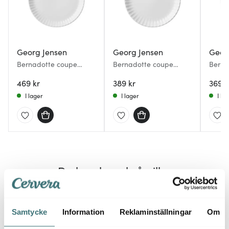
Georg Jensen
Georg Jensen
Geor
Bernadotte coupe
Bernadotte coupe
Berna
tallrik 27,5 cm vit
tallrik 22,5 cm vit
assiet
469 kr
389 kr
369 k
I lager
I lager
I la
Du kanske också gillar
Samtycke
Information
Reklaminställningar
Om