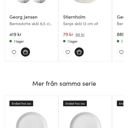
Georg Jensen
Stiernholm
Geor
Bernadotte skål 6,5 cl
Senja skål 12 cm vit
Berna
2-pack vit
server
419 kr
79 kr
889 k
99 kr
I lager
I lager
I la
Mer från samma serie
Endast hos oss
Endast hos oss
Endast