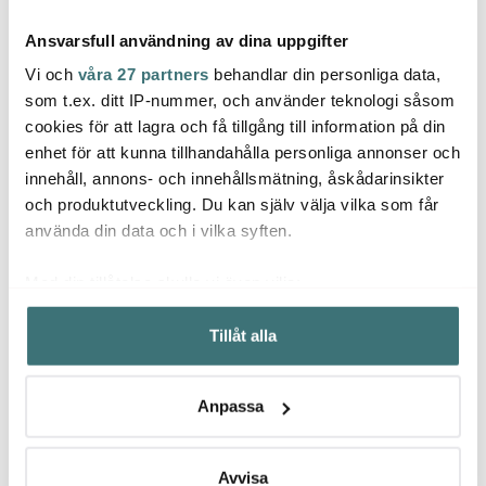
Ansvarsfull användning av dina uppgifter
Vi och
våra 27 partners
behandlar din personliga data,
som t.ex. ditt IP-nummer, och använder teknologi såsom
cookies för att lagra och få tillgång till information på din
Mingle
Jona
enhet för att kunna tillhandahålla personliga annonser och
Stiernholm
Kökstermometer digital
Jonas 
innehåll, annons- och innehållsmätning, åskådarinsikter
Svart
Drink Collection
Rostfr
champagnestopp svart
och produktutveckling. Du kan själv välja vilka som får
209 kr
87 kr
129 k
279 kr
109 kr
använda din data och i vilka syften.
I lager
I lager
I la
Med din tillåtelse skulle vi även vilja:
Samla in information om din geografiska plats som
Tillåt alla
kan ha en noggrannhet på upp till flera meter
Identifiera din enhet genom att aktivt skanna den för
specifika kännetecken (fingeravtryck)
Låt dig inspireras av våra kunder
Anpassa
Ta reda på mer om hur dina personliga uppgifter
behandlas och ställ in dina preferenser i
detaljsektionen
.
Du kan ändra eller dra tillbaka ditt samtycke när som
Avvisa