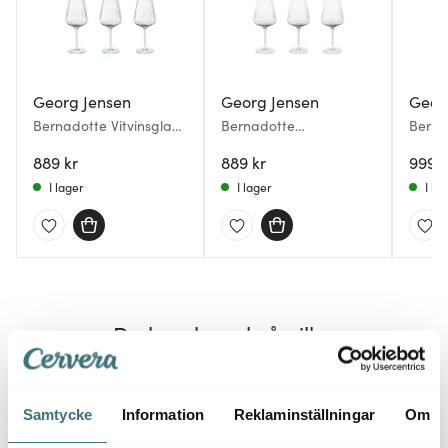
Georg Jensen
Georg Jensen
Geor
Bernadotte Vitvinsglas
Bernadotte
Berna
43 cl 6-pack
Rödvinsglas 54 cl 6-
Champ
889 kr
pack
889 kr
6-pa
999 k
I lager
I lager
I la
Du kanske också gillar
25%
20%
Samtycke
Information
Reklaminställningar
Om