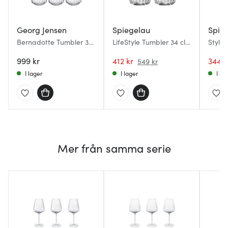
Georg Jensen
Spiegelau
Spie
Bernadotte Tumbler 38
LifeStyle Tumbler 34 cl
Style 
cl 6-pack
4-pack
4-pac
999 kr
412 kr
344 k
549 kr
I lager
I lager
I la
Mer från samma serie