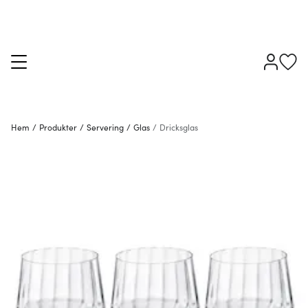
Hem
/
Produkter
/
Servering
/
Glas
/
Dricksglas