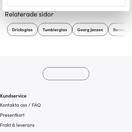
helst från cookie-förklaringen.
Relaterade sidor
Vi använder cookies för att innehållet och annonserna
ska anpassas efter det som vi tror att du tycker om. Det
Dricksglas
Tumblerglas
Georg Jensen
Bernadot
gör också att vi kan analysera vår trafik och göra
hemsidan ännu bättre. Du bestämmer själv vilka cookies
som du vill dela med dig av.
Kundservice
Kontakta oss / FAQ
Presentkort
Frakt & leverans