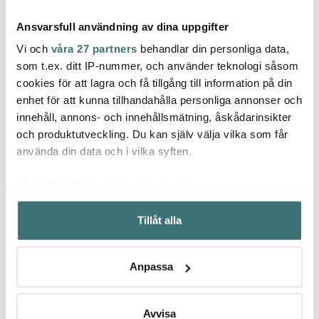
Ansvarsfull användning av dina uppgifter
Vi och
våra 27 partners
behandlar din personliga data,
som t.ex. ditt IP-nummer, och använder teknologi såsom
cookies för att lagra och få tillgång till information på din
enhet för att kunna tillhandahålla personliga annonser och
Georg Jensen
Georg Jensen
Geor
innehåll, annons- och innehållsmätning, åskådarinsikter
Elephant Flasköppnare
Bloom Botanica Vas 22
Bloom 
Blank
cm Stål
stål
och produktutveckling. Du kan själv välja vilka som får
299 kr
824 kr
1424 
399 kr
1099 kr
använda din data och i vilka syften.
I lager
I lager
I la
Med din tillåtelse skulle vi även vilja:
Samla in information om din geografiska plats som
Tillåt alla
kan ha en noggrannhet på upp till flera meter
Identifiera din enhet genom att aktivt skanna den för
specifika kännetecken (fingeravtryck)
Låt dig inspireras av våra kunder
Anpassa
Ta reda på mer om hur dina personliga uppgifter
behandlas och ställ in dina preferenser i
detaljsektionen
.
Du kan ändra eller dra tillbaka ditt samtycke när som
Avvisa