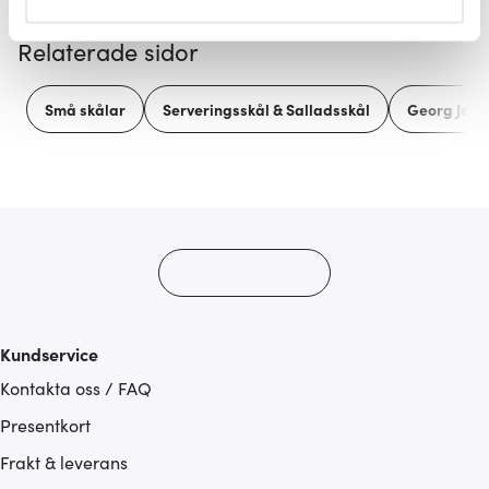
helst från cookie-förklaringen.
Relaterade sidor
Vi använder cookies för att innehållet och annonserna
ska anpassas efter det som vi tror att du tycker om. Det
Små skålar
Serveringsskål & Salladsskål
Georg Jens
gör också att vi kan analysera vår trafik och göra
hemsidan ännu bättre. Du bestämmer själv vilka cookies
som du vill dela med dig av.
Kundservice
Kontakta oss / FAQ
Presentkort
Frakt & leverans