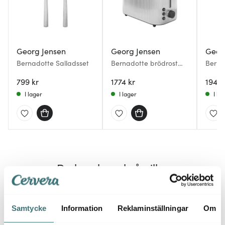
Georg Jensen
Georg Jensen
Geor
Bernadotte Salladsset
Bernadotte brödrost
Berna
stål
799 kr
1774 kr
1949 
I lager
I lager
I la
Du kanske också gillar
25%
25%
Samtycke
Information
Reklaminställningar
Om