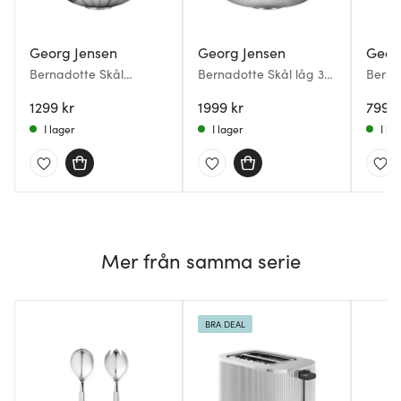
Georg Jensen
Georg Jensen
Geor
Bernadotte Skål
Bernadotte Skål låg 32
Berna
Medium 17,5 cm
cm
13 cm
1299 kr
1999 kr
799 k
I lager
I lager
I la
Mer från samma serie
BRA DEAL