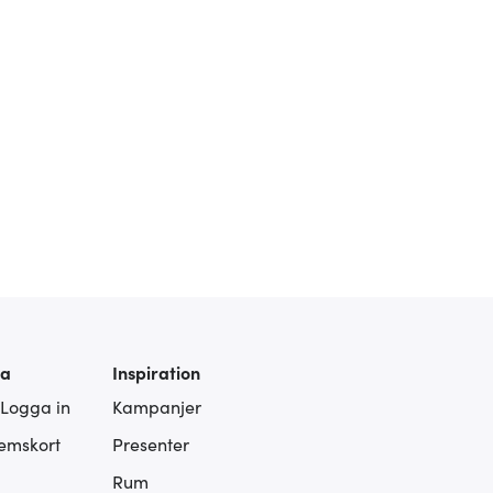
ra
Inspiration
 Logga in
Kampanjer
lemskort
Presenter
Rum