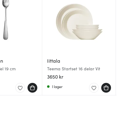
Holme
en
Iittala
Rörstr
Jesper 
el 19 cm
Teema Startset 16 delar Vit
oval na
Swedish
Snö
3650 kr
99 kr
195 kr
I lager
I lager
I lager