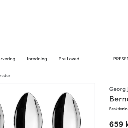
rvering
Inredning
Pre Loved
PRESE
skedar
Georg 
Bern
Beskrivni
659 