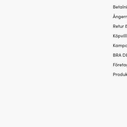
Betaln
Ångerr
Retur 
Köpvill
Kampan
BRA D
Företa
Produk