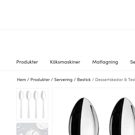
Produkter
Köksmaskiner
Matlagning
Se
Hem
/
Produkter
/
Servering
/
Bestick
/
Dessertskedar & Te