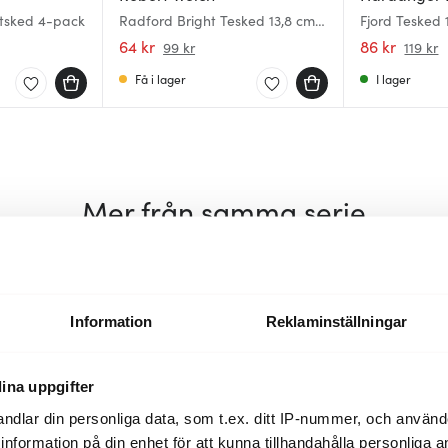
tsked 4-pack
Radford Bright Tesked 13,8 cm
Fjord Tesked 
blankt stål
64 kr
86 kr
99 kr
119 kr
Få i lager
I lager
Mer från samma serie
Information
Reklaminställningar
ina uppgifter
ndlar din personliga data, som t.ex. ditt IP-nummer, och använ
ill information på din enhet för att kunna tillhandahålla personliga