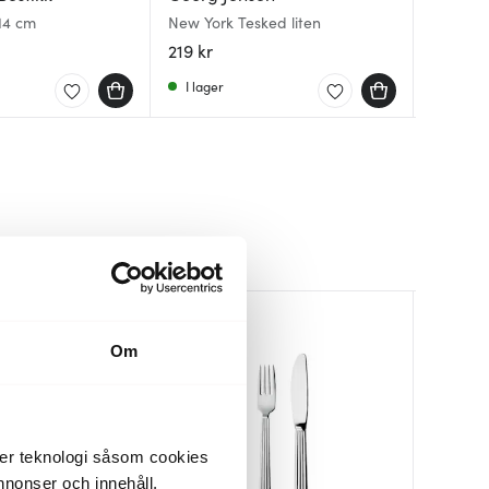
14 cm
New York Tesked liten
Line tes
Bernado
219 kr
69 kr
219 kr
I lager
I lager
I lager
Om
der teknologi såsom cookies
 annonser och innehåll,