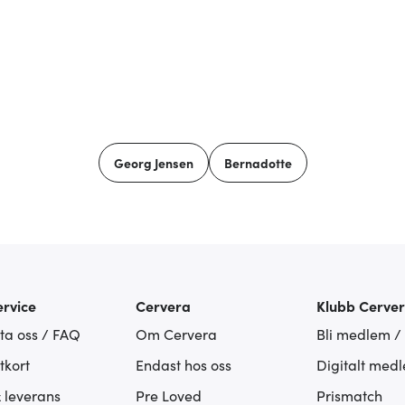
Georg Jensen
Bernadotte
rvice
Cervera
Klubb Cerve
ta oss / FAQ
Om Cervera
Bli medlem /
tkort
Endast hos oss
Digitalt med
& leverans
Pre Loved
Prismatch