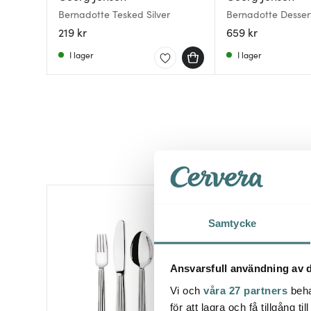
Bernadotte Tesked Silver
Bernadotte Desser
219 kr
659 kr
I lager
I lager
25%
Samtycke
Ansvarsfull användning av d
Vi och
våra 27 partners
beha
för att lagra och få tillgång t