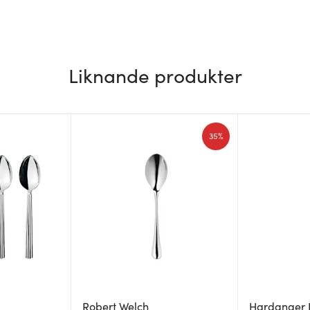
Liknande produkter
35%
Robert Welch
Hardanger 