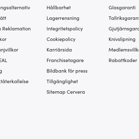
ingsalternativ
Hållbarhet
Glasgaranti
ätt
Lagerrensning
Tallriksgarant
& Reklamation
Integritetspolicy
Gjutjärnsgara
kor
Cookiepolicy
Knivslipning
jvillkor
Karriärsida
Medlemsvillk
EAL
Franchisetagare
Rabattkoder
g
Bildbank för press
tåterkallelse
Tillgänglighet
Sitemap Cervera