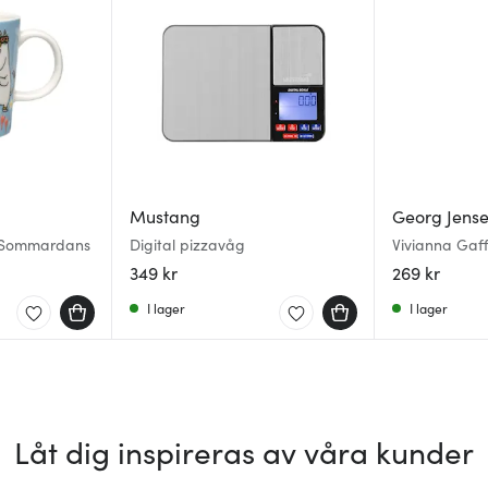
Mustang
Georg Jens
 Sommardans
Digital pizzavåg
Vivianna Gaff
349 kr
269 kr
I lager
I lager
Låt dig inspireras av våra kunder