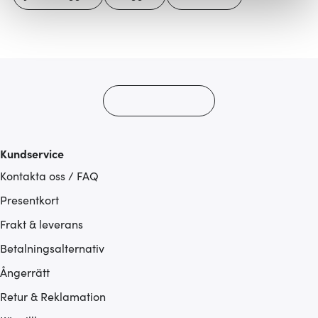
Vi använder cookies för att innehållet och annonserna
ska anpassas efter det som vi tror att du tycker om. Det
gör också att vi kan analysera vår trafik och göra
hemsidan ännu bättre. Du bestämmer själv vilka cookies
som du vill dela med dig av.
Kundservice
Kontakta oss / FAQ
Presentkort
Frakt & leverans
Betalningsalternativ
Ångerrätt
Retur & Reklamation