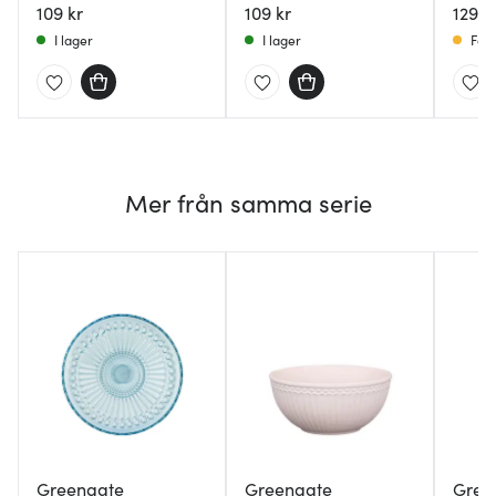
109 kr
109 kr
129 k
I lager
I lager
Få i
Mer från samma serie
Greengate
Greengate
Gree