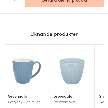
Liknande produkter
Greengate
Greengate
Gree
Everyday Alice mugg
Everyday Alice
Every
40 cl sky blue
lattekopp 35 cl ice blue
mugg 