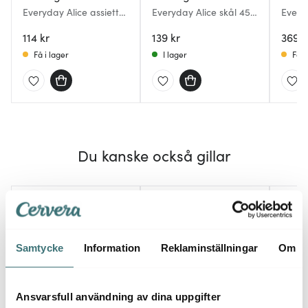
Everyday Alice assiett
Everyday Alice skål 45
Every
18,5 cm pale blue
cl vintage rose
1,5 L 
114 kr
139 kr
369 k
Få i lager
I lager
Få i
Du kanske också gillar
Samtycke
Information
Reklaminställningar
Om
Ansvarsfull användning av dina uppgifter