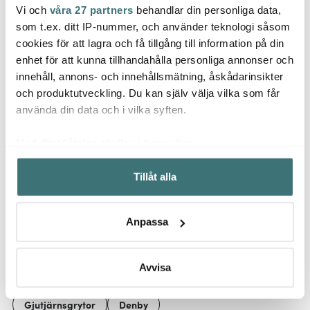
Vi och
våra 27 partners
behandlar din personliga data,
Denby
Denby
Denb
som t.ex. ditt IP-nummer, och använder teknologi såsom
Mugg 40 cl 2-pack
Natural canvas
Natur
Ochre/Rust
gjutjärnspanna 24 cm
rekt.u
cookies för att lagra och få tillgång till information på din
creme
natur
enhet för att kunna tillhandahålla personliga annonser och
515 kr
1355 kr
497 k
859 kr
2259 kr
innehåll, annons- och innehållsmätning, åskådarinsikter
I lager
Få i lager
Få i
och produktutveckling. Du kan själv välja vilka som får
använda din data och i vilka syften.
Med din tillåtelse skulle vi även vilja:
Samla in information om din geografiska plats som
Tillåt alla
kan ha en noggrannhet på upp till flera meter
Låt dig inspireras av våra kunder
Identifiera din enhet genom att aktivt skanna den för
specifika kännetecken (fingeravtryck)
Anpassa
Ta reda på mer om hur dina personliga uppgifter
behandlas och ställ in dina preferenser i
detaljsektionen
.
Relaterade sidor
Du kan ändra eller dra tillbaka ditt samtycke när som
Avvisa
helst från cookie-förklaringen.
Gjutjärnsgrytor
Denby