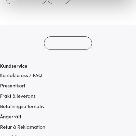
Vi använder cookies för att innehållet och annonserna
ska anpassas efter det som vi tror att du tycker om. Det
gör också att vi kan analysera vår trafik och göra
hemsidan ännu bättre. Du bestämmer själv vilka cookies
som du vill dela med dig av.
Kundservice
Kontakta oss / FAQ
Presentkort
Frakt & leverans
Betalningsalternativ
Ångerrätt
Retur & Reklamation