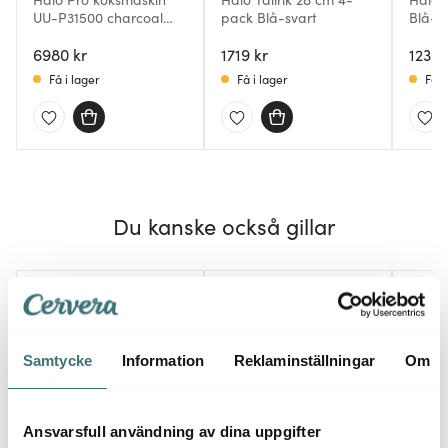
UU-P31500 charcoal
pack Blå-svart
Blå-s
grey
6980 kr
1719 kr
1239 
Få i lager
Få i lager
Få i
Du kanske också gillar
Lagerrensning
Lagerrensning
Lagerr
40%
40%
Samtycke
Information
Reklaminställningar
Om
Ansvarsfull användning av dina uppgifter