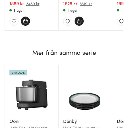
1889 kr
1825 kr
1999 
3439 kr
3319 kr
I lager
I lager
I la
Mer från samma serie
BRA DEAL
Ooni
Denby
Denb
Halo Pro köksmaskin
Halo Tallrik 28 cm 4-
Halo 