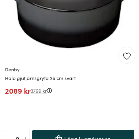
Denby
Halo gjutjärnsgryta 26 cm svart
2089 kr
3799 kr
-
+
Lägg i varukorgen