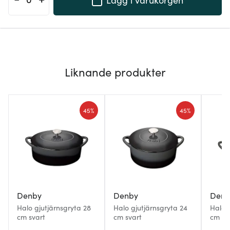
Liknande produkter
45%
45%
Denby
Denby
Denb
Halo gjutjärnsgryta 28
Halo gjutjärnsgryta 24
Halo 
cm svart
cm svart
cm sv