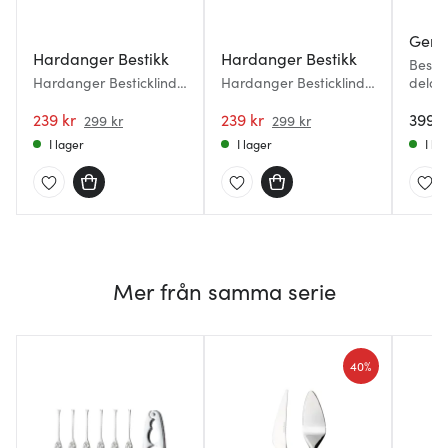
Gens
Hardanger Bestikk
Hardanger Bestikk
Bestic
Hardanger Besticklinda
Hardanger Besticklinda
delar 
12 Dessertdelar
för 8 Serveringsdelar
239 kr
239 kr
399 k
299 kr
299 kr
I lager
I lager
I la
Mer från samma serie
40%