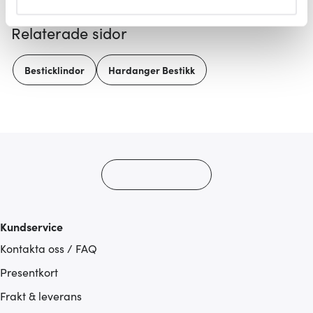
helst från cookie-förklaringen.
Relaterade sidor
Vi använder cookies för att innehållet och annonserna
ska anpassas efter det som vi tror att du tycker om. Det
Besticklindor
Hardanger Bestikk
gör också att vi kan analysera vår trafik och göra
hemsidan ännu bättre. Du bestämmer själv vilka cookies
som du vill dela med dig av.
Kundservice
Kontakta oss / FAQ
Presentkort
Frakt & leverans