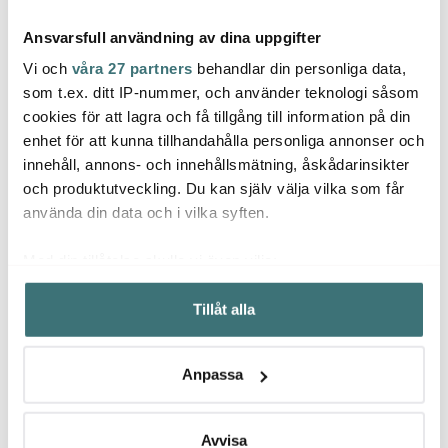
Ansvarsfull användning av dina uppgifter
Vi och
våra 27 partners
behandlar din personliga data,
som t.ex. ditt IP-nummer, och använder teknologi såsom
cookies för att lagra och få tillgång till information på din
Mingle
enhet för att kunna tillhandahålla personliga annonser och
Hardanger Bestikk
Hard
Kökstermometer digital
innehåll, annons- och innehållsmätning, åskådarinsikter
Svart
Maria Bestickset 48
Ramon
delar
delar
och produktutveckling. Du kan själv välja vilka som får
209 kr
1799 kr
3809 
279 kr
4000 kr
använda din data och i vilka syften.
I lager
I lager
I la
Med din tillåtelse skulle vi även vilja:
Samla in information om din geografiska plats som
Tillåt alla
kan ha en noggrannhet på upp till flera meter
Identifiera din enhet genom att aktivt skanna den för
specifika kännetecken (fingeravtryck)
Låt dig inspireras av våra kunder
Anpassa
Ta reda på mer om hur dina personliga uppgifter
behandlas och ställ in dina preferenser i
detaljsektionen
.
Du kan ändra eller dra tillbaka ditt samtycke när som
Avvisa