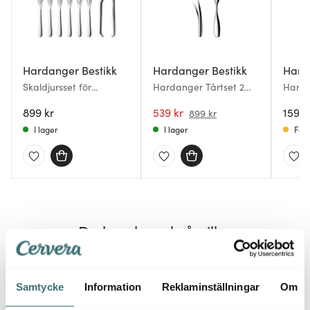
Hardanger Bestikk
Hardanger Bestikk
Hard
Skaldjursset för
Hardanger Tårtset 2
Harda
hummer 7 delar
delar Rostfri
frukts
899 kr
539 kr
1599 
899 kr
I lager
I lager
Få i
Du kanske också gillar
Superklipp
25%
55%
Samtycke
Information
Reklaminställningar
Om