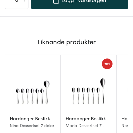
Liknande produkter
30%
Hardanger Bestikk
Hardanger Bestikk
Hard
Nina Dessertset 7 delar
Maria Dessertset 7
Nora 
delar