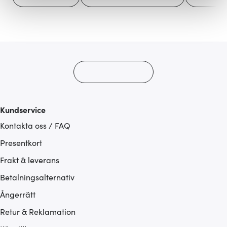
Vi använder cookies för att innehållet och annonserna
ska anpassas efter det som vi tror att du tycker om. Det
gör också att vi kan analysera vår trafik och göra
hemsidan ännu bättre. Du bestämmer själv vilka cookies
som du vill dela med dig av.
Kundservice
Kontakta oss / FAQ
Presentkort
Frakt & leverans
Betalningsalternativ
Ångerrätt
Retur & Reklamation