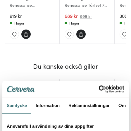
Renessanse
Renessanse Tårtset 7
Renes
Serveringsbestick 5
delar
24 de
delar
919 kr
689 kr
3000 
999 kr
I lager
I lager
I la
Du kanske också gillar
Samtycke
Information
Reklaminställningar
Om
Ansvarsfull användning av dina uppgifter