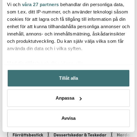
Vi och
våra 27 partners
behandlar din personliga data,
Aarke
Hexclad
Mode
som t.ex. ditt IP-nummer, och använder teknologi såsom
Aarke PET-flaska 800
Hybrid Stekpanna 30
ml 2-pack
cm Silver/Svart
bAYk
cookies för att lagra och få tillgång till information på din
0,25L 
enhet för att kunna tillhandahålla personliga annonser och
299 kr
1999 kr
104 k
innehåll, annons- och innehållsmätning, åskådarinsikter
I lager
I lager
I la
och produktutveckling. Du kan själv välja vilka som får
använda din data och i vilka syften.
Med din tillåtelse skulle vi även vilja:
Samla in information om din geografiska plats som
Tillåt alla
kan ha en noggrannhet på upp till flera meter
Låt dig inspireras av våra kunder
Identifiera din enhet genom att aktivt skanna den för
specifika kännetecken (fingeravtryck)
Anpassa
Ta reda på mer om hur dina personliga uppgifter
behandlas och ställ in dina preferenser i
detaljsektionen
.
Relaterade sidor
Du kan ändra eller dra tillbaka ditt samtycke när som
Avvisa
helst från cookie-förklaringen.
Förrättsbestick
Dessertskedar & Teskedar
Hardanger