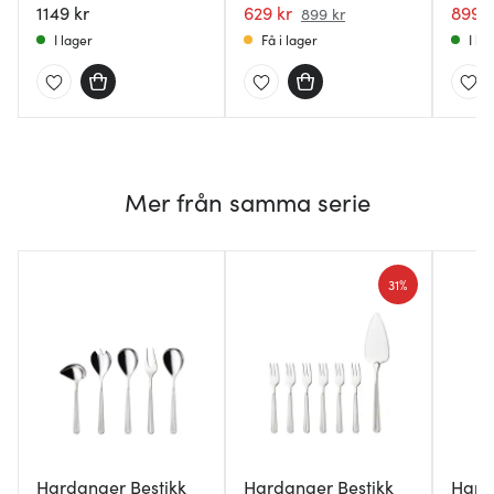
1149 kr
629 kr
899 k
899 kr
I lager
Få i lager
I la
Mer från samma serie
31%
Hardanger Bestikk
Hardanger Bestikk
Hard