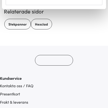
helst från cookie-förklaringen.
Relaterade sidor
Vi använder cookies för att innehållet och annonserna
ska anpassas efter det som vi tror att du tycker om. Det
Stekpannor
Hexclad
gör också att vi kan analysera vår trafik och göra
hemsidan ännu bättre. Du bestämmer själv vilka cookies
som du vill dela med dig av.
Kundservice
Kontakta oss / FAQ
Presentkort
Frakt & leverans