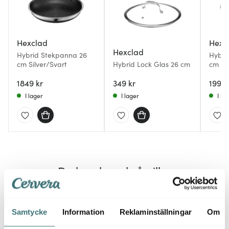
Hexclad
Hexc
Hexclad
Hybrid Stekpanna 26
Hybri
cm Silver/Svart
Hybrid Lock Glas 26 cm
cm Si
1849 kr
349 kr
1999 
I lager
I lager
I la
Du kanske också gillar
Samtycke
Information
Reklaminställningar
Om