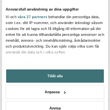
Ansvarsfull användning av dina uppgifter
Vi och
våra 27 partners
behandlar din personliga data,
som t.ex. ditt IP-nummer, och använder teknologi såsom
cookies för att lagra och få tillgång till information på din
Hexclad
Hexclad
enhet för att kunna tillhandahålla personliga annonser och
Stier
Hybrid traktörpanna 26
Hybrid Wok 30 cm
innehåll, annons- och innehållsmätning, åskådarinsikter
cm 3 L
Silver/Svart
Dolce 
cm kl
och produktutveckling. Du kan själv välja vilka som får
1999 kr
2199 kr
229 k
använda din data och i vilka syften.
I lager
I lager
I la
Med din tillåtelse skulle vi även vilja:
Samla in information om din geografiska plats som
Tillåt alla
kan ha en noggrannhet på upp till flera meter
Identifiera din enhet genom att aktivt skanna den för
specifika kännetecken (fingeravtryck)
Låt dig inspireras av våra kunder
Anpassa
Ta reda på mer om hur dina personliga uppgifter
behandlas och ställ in dina preferenser i
detaljsektionen
.
Du kan ändra eller dra tillbaka ditt samtycke när som
Avvisa