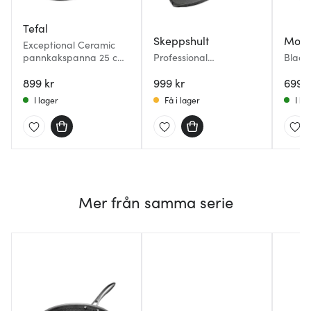
Tefal
Skeppshult
Mode
Exceptional Ceramic
pannkakspanna 25 cm
Professional
Black
svart
pannkakspanna 23 cm
pannk
899 kr
gjutjärn/stål
999 kr
svart
699 k
I lager
Få i lager
I la
Mer från samma serie