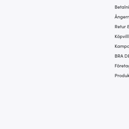
Betaln
Ångerr
Retur 
Köpvill
Kampan
BRA D
Företa
Produk