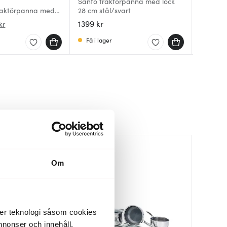
Santo traktörpanna med lock
Hybrid 
Traktörpanna med
28 cm stål/svart
Grano t
L
1399 kr
2499 k
1999 kr
kr
Få i lager
I lager
I lager
Om
der teknologi såsom cookies
 annonser och innehåll,