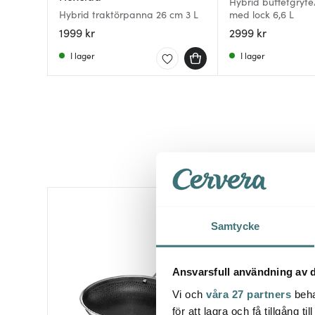
Hybrid buffetgryte
Hybrid traktörpanna 26 cm 3 L
med lock 6,6 L
1999 kr
2999 kr
I lager
I lager
Samtycke
Ansvarsfull användning av d
Vi och
våra 27 partners
beha
för att lagra och få tillgång t