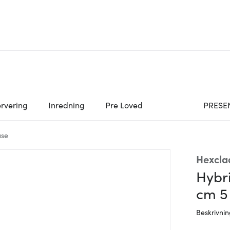
rvering
Inredning
Pre Loved
PRESE
use
Hexcla
Hybr
cm 5
Beskrivni