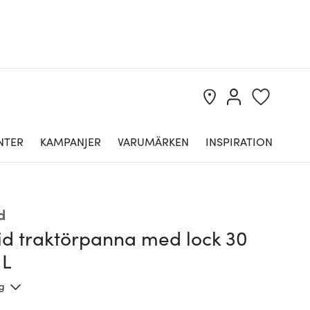
NTER
KAMPANJER
VARUMÄRKEN
INSPIRATION
d
id traktörpanna med lock 30
 L
ng