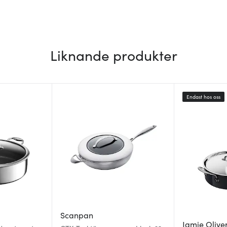
Liknande produkter
Endast hos oss
Scanpan
Jamie Olive