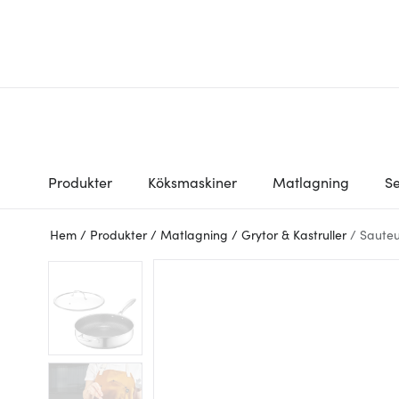
Produkter
Köksmaskiner
Matlagning
Se
Hem
/
Produkter
/
Matlagning
/
Grytor & Kastruller
/
Saute