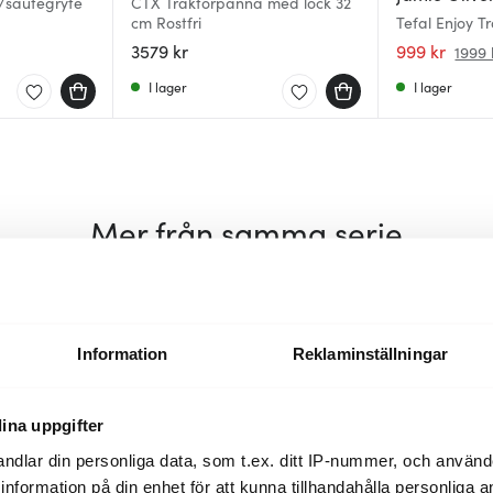
/sautegryte
CTX Traktörpanna med lock 32
cm Rostfri
Tefal Enjoy 
lock 26 cm
3579 kr
999 kr
1999 
I lager
I lager
Mer från samma serie
Information
Reklaminställningar
ina uppgifter
ndlar din personliga data, som t.ex. ditt IP-nummer, och använ
ill information på din enhet för att kunna tillhandahålla personliga