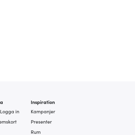
ra
Inspiration
 Logga in
Kampanjer
lemskort
Presenter
Rum