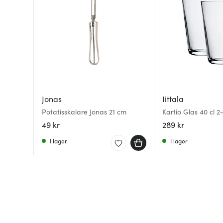
Jonas
Iittala
Potatisskalare Jonas 21 cm
Kartio Glas 40 cl 2
49 kr
289 kr
I lager
I lager