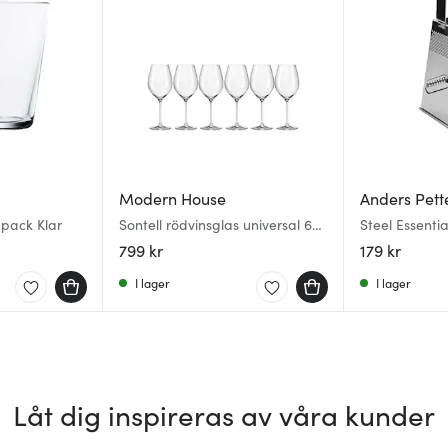
Modern House
Anders Pett
-pack Klar
Sontell rödvinsglas universal 66
Steel Essentia
cl 6-pack klar
blankt stål
799 kr
179 kr
I lager
I lager
Låt dig inspireras av våra kunder