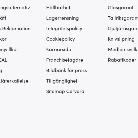
ingsalternativ
Hållbarhet
Glasgaranti
ätt
Lagerrensning
Tallriksgarant
& Reklamation
Integritetspolicy
Gjutjärnsgara
kor
Cookiepolicy
Knivslipning
jvillkor
Karriärsida
Medlemsvillk
EAL
Franchisetagare
Rabattkoder
g
Bildbank för press
tåterkallelse
Tillgänglighet
Sitemap Cervera