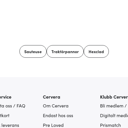
Sauteuse
Traktörpannor
Hexclad
rvice
Cervera
Klubb Cerve
ta oss / FAQ
Om Cervera
Bli medlem /
tkort
Endast hos oss
Digitalt med
& leverans
Pre Loved
Prismatch