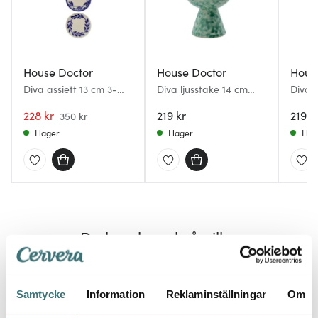
House Doctor
House Doctor
Hous
Diva assiett 13 cm 3-
Diva ljusstake 14 cm
Diva l
pack blå/vit
grön
228 kr
219 kr
219 k
350 kr
I lager
I lager
I la
Du kanske också gillar
35%
Samtycke
Information
Reklaminställningar
Om