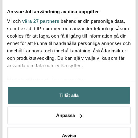
Ansvarsfull användning av dina uppgifter
Vi och
våra 27 partners
behandlar din personliga data,
som t.ex. ditt IP-nummer, och använder teknologi såsom
cookies för att lagra och få tillgång till information på din
enhet för att kunna tillhandahålla personliga annonser och
House Doctor
House Doctor
Hous
innehåll, annons- och innehållsmätning, åskådarinsikter
Eya Skärbräda 50x25
Ivy blomkruka 23x20 cm
Lata s
cm Akaciaträ
beige
cm 2 
och produktutveckling. Du kan själv välja vilka som får
460 kr
423 kr
mörkg
299 k
650 kr
använda din data och i vilka syften.
I lager
Få i lager
Få i
Med din tillåtelse skulle vi även vilja:
Samla in information om din geografiska plats som
Tillåt alla
kan ha en noggrannhet på upp till flera meter
Identifiera din enhet genom att aktivt skanna den för
specifika kännetecken (fingeravtryck)
Låt dig inspireras av våra kunder
Anpassa
Ta reda på mer om hur dina personliga uppgifter
behandlas och ställ in dina preferenser i
detaljsektionen
.
Du kan ändra eller dra tillbaka ditt samtycke när som
Avvisa