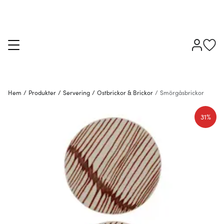
Hem
/
Produkter
/
Servering
/
Ostbrickor & Brickor
/
Smörgåsbrickor
31%