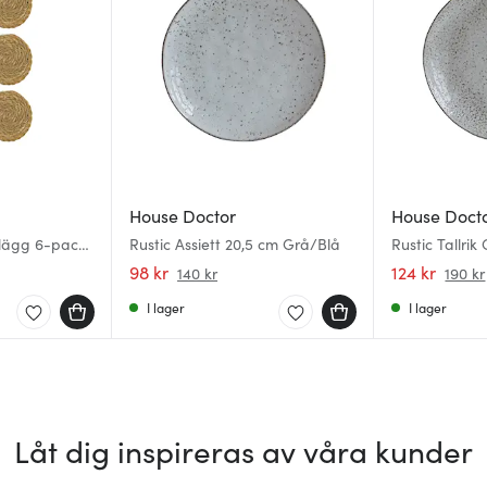
House Doctor
House Doct
lägg 6-pack
Rustic Assiett 20,5 cm Grå/Blå
Rustic Tallrik
98 kr
124 kr
140 kr
190 kr
I lager
I lager
Låt dig inspireras av våra kunder