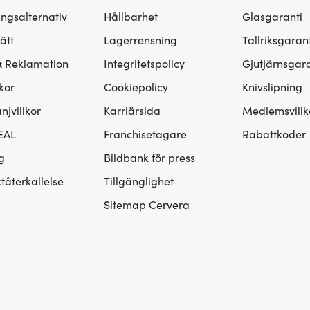
ingsalternativ
Hållbarhet
Glasgaranti
ätt
Lagerrensning
Tallriksgarant
& Reklamation
Integritetspolicy
Gjutjärnsgara
kor
Cookiepolicy
Knivslipning
jvillkor
Karriärsida
Medlemsvillk
EAL
Franchisetagare
Rabattkoder
g
Bildbank för press
tåterkallelse
Tillgänglighet
Sitemap Cervera