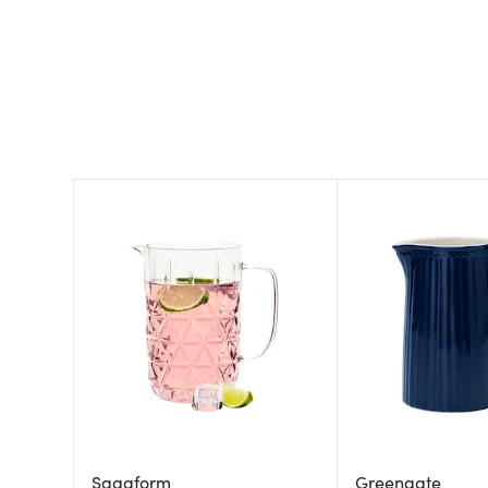
Sagaform
Greengate