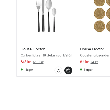
House Doctor
House Doctor
Ox bestickset 16 delar svart/stål
Coaster glasunder
natur
813 kr
52 kr
1250 kr
74 kr
I lager
I lager