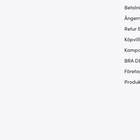
Betaln
Ångerr
Retur 
Köpvill
Kampan
BRA D
Företa
Produk