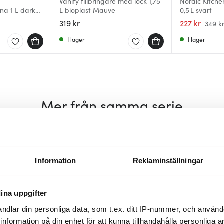
Vanity tillbringare med lock 1,75
Nordic Kitche
na 1 L dark
L bioplast Mauve
0,5 L svart
319 kr
227 kr
349 k
I lager
I lager
Mer från samma serie
30%
27%
Information
Reklaminställningar
ina uppgifter
ndlar din personliga data, som t.ex. ditt IP-nummer, och använ
ill information på din enhet för att kunna tillhandahålla personliga