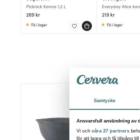
Picknick Kanna 1,2 L
Everyday Alice kan
blue
269 kr
219 kr
Få i lager
Få i lager
Samtycke
Ansvarsfull användning av d
Vi och
våra 27 partners
beha
för att lagra och få tillgång t