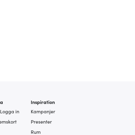
ra
Inspiration
 Logga in
Kampanjer
lemskort
Presenter
Rum