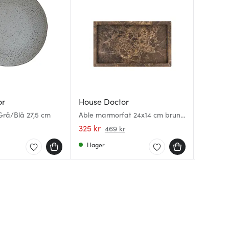
or
House Doctor
House 
House 
 Grå/Blå 27,5 cm
Able marmorfat 24x14 cm brun
Rustic 
Ox besti
marmor
svart/st
325 kr
67 kr
813 kr
469 kr
9
I lager
I lager
I lager