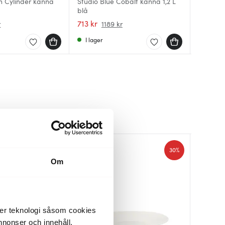
n Cylinder kanna
Studio Blue Cobalt kanna 1,2 L
blå
Tulipa 
Picknick
713 kr
775 kr
269 kr
r
1189 kr
I lager
I lager
Få i la
30%
30%
Om
der teknologi såsom cookies
 annonser och innehåll,