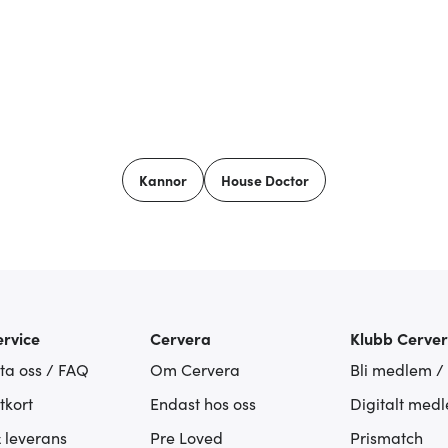
Kannor
House Doctor
rvice
Cervera
Klubb Cerve
ta oss / FAQ
Om Cervera
Bli medlem /
tkort
Endast hos oss
Digitalt med
& leverans
Pre Loved
Prismatch