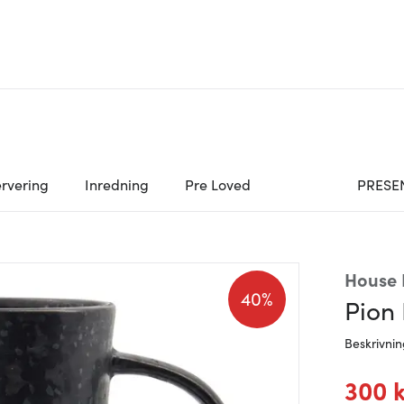
rvering
Inredning
Pre Loved
PRESE
House 
40%
Pion 
Beskrivni
300 