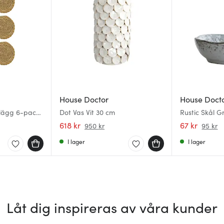
House Doctor
House Doct
lägg 6-pack
Dot Vas Vit 30 cm
Rustic Skål G
618 kr
67 kr
950 kr
95 kr
I lager
I lager
Låt dig inspireras av våra kunder