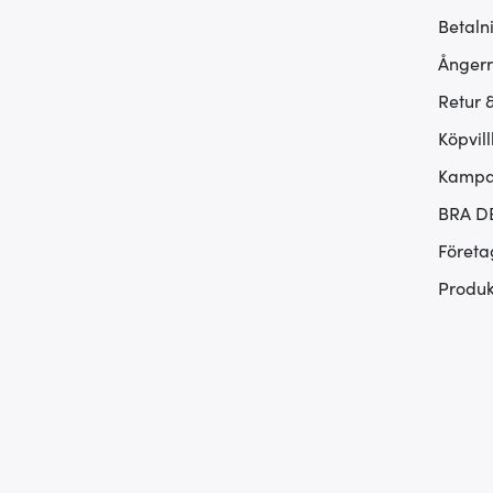
Betaln
Ångerr
Retur 
Köpvill
Kampan
BRA D
Företa
Produk