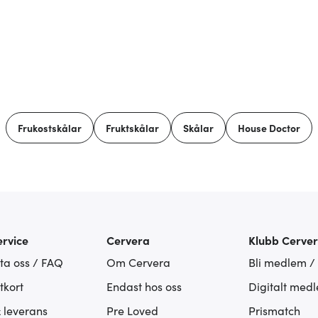
Frukostskålar
Fruktskålar
Skålar
House Doctor
rvice
Cervera
Klubb Cerve
ta oss / FAQ
Om Cervera
Bli medlem /
tkort
Endast hos oss
Digitalt med
& leverans
Pre Loved
Prismatch