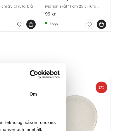
1 cm 25 cl ruta blå
Marion skål 11 cm 25 cl ruta
Skål 14
Skål 12 
grön
99 kr
129 kr
149 kr
I lager
I lager
I lager
Lagerren
30%
27%
Om
der teknologi såsom cookies
 annonser och innehåll,