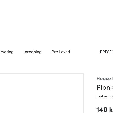
rvering
Inredning
Pre Loved
PRESE
House 
Pion 
Beskrivni
140 k