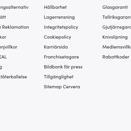
ingsalternativ
Hållbarhet
Glasgaranti
ätt
Lagerrensning
Tallriksgarant
& Reklamation
Integritetspolicy
Gjutjärnsgara
kor
Cookiepolicy
Knivslipning
jvillkor
Karriärsida
Medlemsvillk
EAL
Franchisetagare
Rabattkoder
g
Bildbank för press
tåterkallelse
Tillgänglighet
Sitemap Cervera