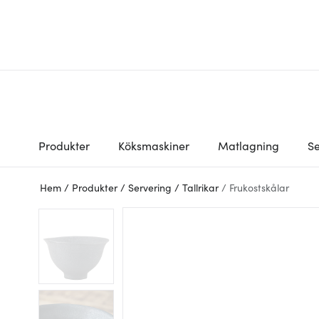
Produkter
Köksmaskiner
Matlagning
Se
Hem
/
Produkter
/
Servering
/
Tallrikar
/
Frukostskålar