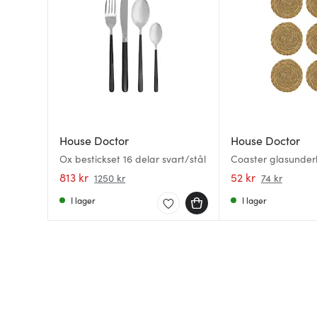
House Doctor
House Doctor
Ox bestickset 16 delar svart/stål
Coaster glasunder
natur
813 kr
52 kr
1250 kr
74 kr
I lager
I lager