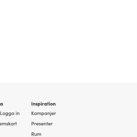
ra
Inspiration
 Logga in
Kampanjer
lemskort
Presenter
Rum