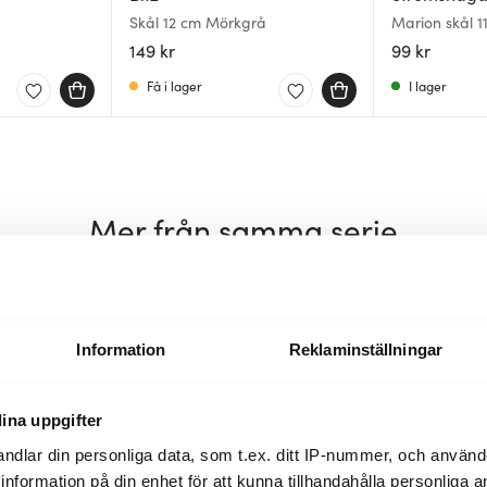
Skål 12 cm Mörkgrå
Marion skål 1
149 kr
99 kr
Få i lager
I lager
Mer från samma serie
30%
30%
Information
Reklaminställningar
ina uppgifter
ndlar din personliga data, som t.ex. ditt IP-nummer, och använ
ill information på din enhet för att kunna tillhandahålla personliga