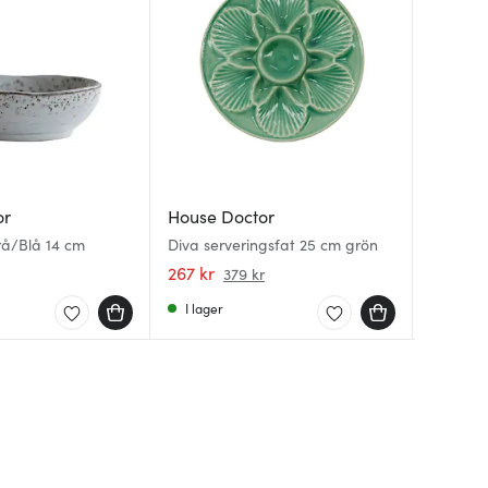
or
House Doctor
House 
House 
rå/Blå 14 cm
Diva serveringsfat 25 cm grön
Rustic A
Ox besti
svart/st
267 kr
98 kr
813 kr
379 kr
1
I lager
I lager
I lager