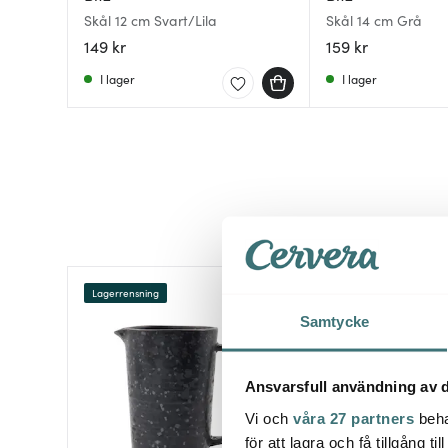
Skål 12 cm Svart/Lila
Skål 14 cm Grå
149 kr
159 kr
I lager
I lager
Lagerrensning
40%
Samtycke
Ansvarsfull användning av d
Vi och
våra 27 partners
beha
för att lagra och få tillgång t