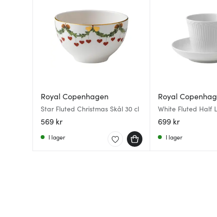
Royal Copenhagen
Royal Copenha
Star Fluted Christmas Skål 30 cl
White Fluted Half
med högt handtag 
569 kr
699 kr
I lager
I lager