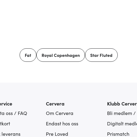
Fat
Royal Copenhagen
Star Fluted
rvice
Cervera
Klubb Cerve
ta oss / FAQ
Om Cervera
Bli medlem /
tkort
Endast hos oss
Digitalt med
& leverans
Pre Loved
Prismatch