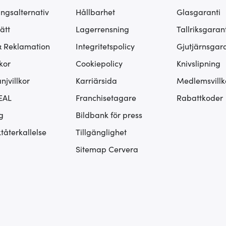
ingsalternativ
Hållbarhet
Glasgaranti
ätt
Lagerrensning
Tallriksgarant
& Reklamation
Integritetspolicy
Gjutjärnsgara
kor
Cookiepolicy
Knivslipning
jvillkor
Karriärsida
Medlemsvillk
EAL
Franchisetagare
Rabattkoder
g
Bildbank för press
tåterkallelse
Tillgänglighet
Sitemap Cervera