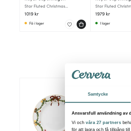
Star Fluted Christmas
Star Fluted Christ
Serveringsfat 22 cm
Serveringsfat Oval
1019 kr
1979 kr
Få i lager
I lager
Samtycke
Ansvarsfull användning av d
Vi och
våra 27 partners
beha
för att lagra och få tillgång t