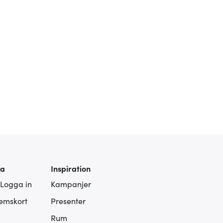
ra
Inspiration
 Logga in
Kampanjer
lemskort
Presenter
Rum