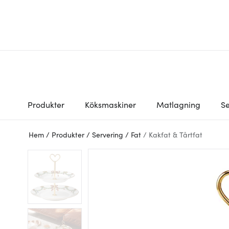
Produkter
Köksmaskiner
Matlagning
Se
Hem
/
Produkter
/
Servering
/
Fat
/
Kakfat & Tårtfat