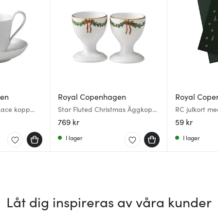
gen
Royal Copenhagen
Royal Cope
 Lace kopp
Star Fluted Christmas Äggkopp
RC julkort me
24 cl + fat
2-pack
769 kr
59 kr
I lager
I lager
Låt dig inspireras av våra kunder