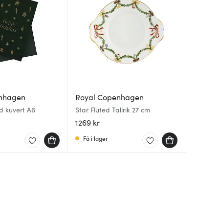
nhagen
Royal Copenhagen
Royal 
Royal 
d kuvert A6
Star Fluted Tallrik 27 cm
Blue Flu
Star Flu
pack
30 cl
1269 kr
749 kr
569 kr
Få i lager
I lager
I lager