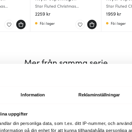
mas
Star Fluted Christmas
Star Fluted C
t 39 cm
Serveringsfat Ovalt 37 cm
34 cm Vit
2259 kr
1959 kr
Få i lager
Få i lager
Mer från samma serie
Information
Reklaminställningar
ina uppgifter
ndlar din personliga data, som t.ex. ditt IP-nummer, och använ
ill information på din enhet för att kunna tillhandahålla personliga