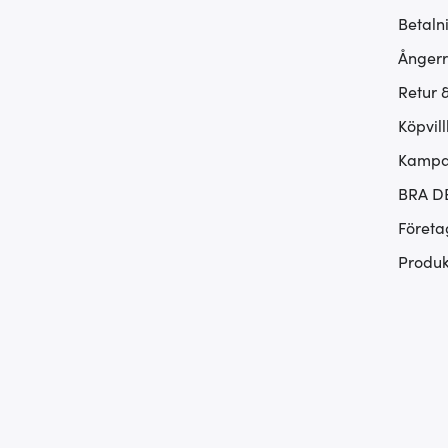
Betaln
Ångerr
Retur 
Köpvill
Kampan
BRA D
Företa
Produk