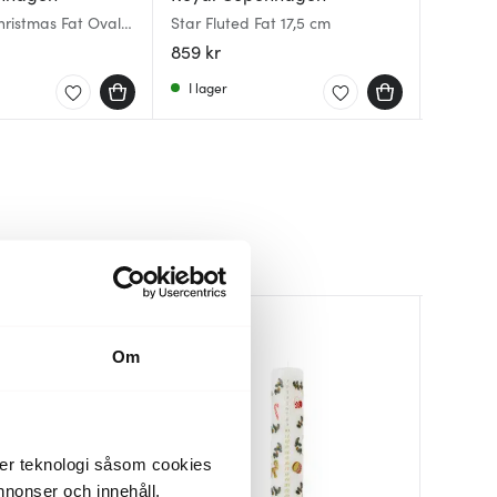
hristmas Fat Oval
Star Fluted Fat 17,5 cm
Blue Flu
Star Fl
cm
Serveri
859 kr
557 kr
1019 kr
I lager
I lager
Få i la
Om
der teknologi såsom cookies
 annonser och innehåll,