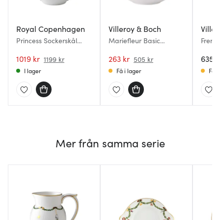
Royal Copenhagen
Villeroy & Boch
Ville
Princess Sockerskål
Mariefleur Basic
Frenc
med lock 20 cl
sockerskål 45 cl
Fleur
1019 kr
263 kr
cl
635 k
1199 kr
505 kr
I lager
Få i lager
Få i
Mer från samma serie