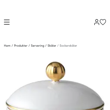
Hem
/
Produkter
/
Servering
/
Skålar
/
Sockerskålar