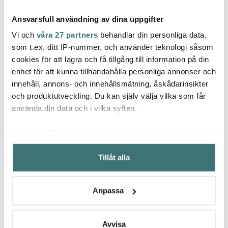
Ansvarsfull användning av dina uppgifter
Vi och
våra 27 partners
behandlar din personliga data,
som t.ex. ditt IP-nummer, och använder teknologi såsom
cookies för att lagra och få tillgång till information på din
enhet för att kunna tillhandahålla personliga annonser och
Royal Copenhagen
Royal Copenhagen
Roya
innehåll, annons- och innehållsmätning, åskådarinsikter
Star Fluted Christmas
Star Fluted Christmas
RC ju
kalenderljus 25 cm röd
Skål 30 cl
A6
och produktutveckling. Du kan själv välja vilka som får
209 kr
569 kr
59 kr
använda din data och i vilka syften.
I lager
I lager
I la
Med din tillåtelse skulle vi även vilja:
Samla in information om din geografiska plats som
Tillåt alla
kan ha en noggrannhet på upp till flera meter
Identifiera din enhet genom att aktivt skanna den för
specifika kännetecken (fingeravtryck)
Låt dig inspireras av våra kunder
Anpassa
Ta reda på mer om hur dina personliga uppgifter
behandlas och ställ in dina preferenser i
detaljsektionen
.
Du kan ändra eller dra tillbaka ditt samtycke när som
Avvisa