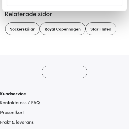
helst från cookie-förklaringen.
Relaterade sidor
Vi använder cookies för att innehållet och annonserna
ska anpassas efter det som vi tror att du tycker om. Det
Sockerskålar
Royal Copenhagen
Star Fluted
gör också att vi kan analysera vår trafik och göra
hemsidan ännu bättre. Du bestämmer själv vilka cookies
som du vill dela med dig av.
Kundservice
Kontakta oss / FAQ
Presentkort
Frakt & leverans