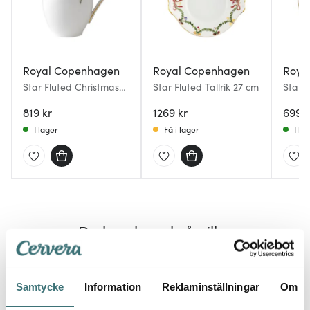
Royal Copenhagen
Royal Copenhagen
Roya
Star Fluted Christmas
Star Fluted Tallrik 27 cm
Star 
Kanna 39 cl
Tallri
819 kr
1269 kr
699 k
I lager
Få i lager
I la
Du kanske också gillar
Samtycke
Information
Reklaminställningar
Om