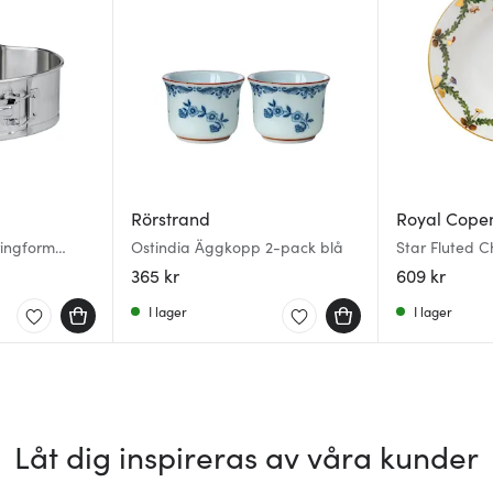
Rörstrand
Royal Cope
ringform
Ostindia Äggkopp 2-pack blå
Star Fluted Ch
Djup 17 cm
365 kr
609 kr
I lager
I lager
Låt dig inspireras av våra kunder