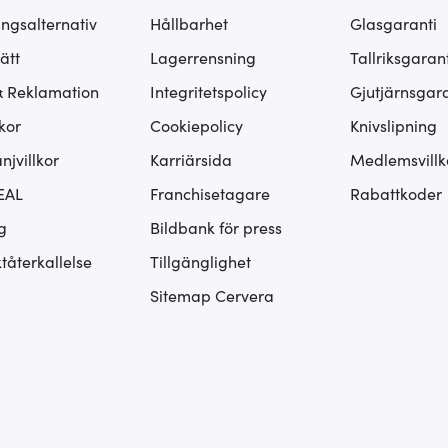
ingsalternativ
Hållbarhet
Glasgaranti
ätt
Lagerrensning
Tallriksgarant
& Reklamation
Integritetspolicy
Gjutjärnsgara
kor
Cookiepolicy
Knivslipning
jvillkor
Karriärsida
Medlemsvillk
EAL
Franchisetagare
Rabattkoder
g
Bildbank för press
tåterkallelse
Tillgänglighet
Sitemap Cervera