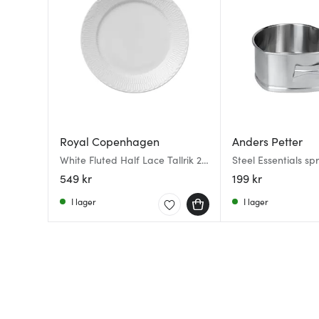
Royal Copenhagen
Anders Petter
White Fluted Half Lace Tallrik 25
Steel Essentials sp
cm
20x22 cm hjärta
549 kr
199 kr
I lager
I lager