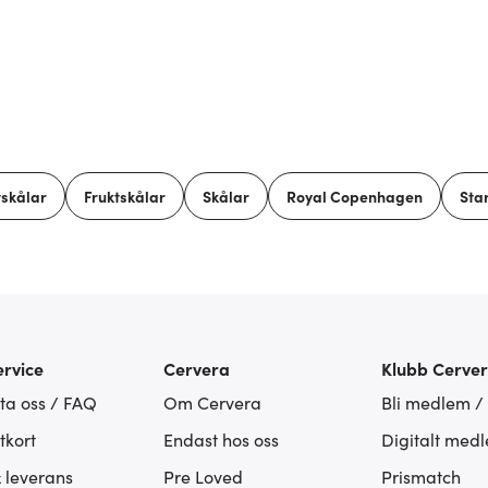
tskålar
Fruktskålar
Skålar
Royal Copenhagen
Sta
rvice
Cervera
Klubb Cerve
ta oss / FAQ
Om Cervera
Bli medlem /
tkort
Endast hos oss
Digitalt med
& leverans
Pre Loved
Prismatch