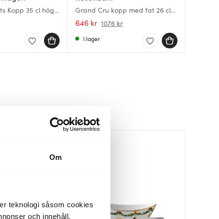
ts Kopp 35 cl högt
Grand Cru kopp med fat 26 cl
Princes
Star Fl
4-pack vit
handtag 
med Fat 
646 kr
949 kr
929 kr
1076 kr
I lager
I lager
I lager
Om
der teknologi såsom cookies
 annonser och innehåll,