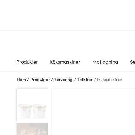
Produkter
Köksmaskiner
Matlagning
Se
Hem
/
Produkter
/
Servering
/
Tallrikar
/
Frukostskålar