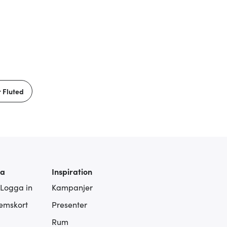
r Fluted
ra
Inspiration
 Logga in
Kampanjer
lemskort
Presenter
Rum