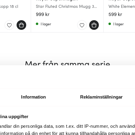
kopp 18 cl
Star Fluted Christmas Mugg 36
White Elemen
cl 2-pack
handtag
999 kr
599 kr
I lager
I lager
Mer från samma serie
Information
Reklaminställningar
ina uppgifter
ndlar din personliga data, som t.ex. ditt IP-nummer, och använ
ill information på din enhet för att kunna tillhandahålla personliga