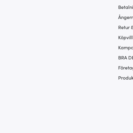
Betaln
Ångerr
Retur 
Köpvill
Kampan
BRA D
Företa
Produk