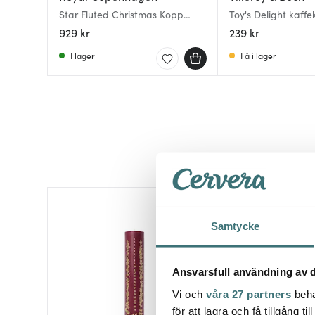
Star Fluted Christmas Kopp
Toy's Delight kaffe
med Fat 27 cl
929 kr
239 kr
I lager
Få i lager
Samtycke
Ansvarsfull användning av d
Vi och
våra 27 partners
beha
för att lagra och få tillgång t