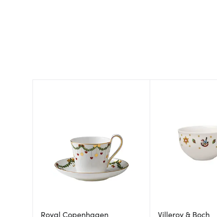
Royal Copenhagen
Villeroy & Boch