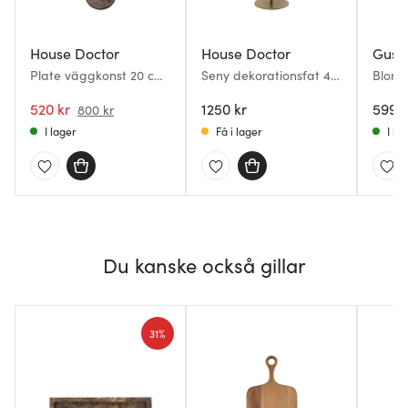
House Doctor
House Doctor
Gus 
Plate väggkonst 20 cm
Seny dekorationsfat 40
Blomm
3 delar brun
cm antik mässingsfinish
520 kr
1250 kr
599 k
800 kr
I lager
Få i lager
I la
Du kanske också gillar
31%