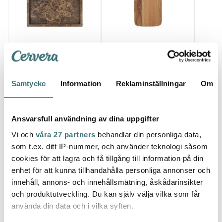
House Doctor
House Doctor
Hous
Able marmorfat 24x14
Eya Skärbräda 50x25
Bambo
cm brun marmor
cm Akaciaträ
pack
325 kr
460 kr
67 kr
469 kr
Samtycke
Information
Reklaminställningar
Om
I lager
I lager
I la
Ansvarsfull användning av dina uppgifter
Vi och
våra 27 partners
behandlar din personliga data,
som t.ex. ditt IP-nummer, och använder teknologi såsom
cookies för att lagra och få tillgång till information på din
Låt dig inspireras av våra kunder
enhet för att kunna tillhandahålla personliga annonser och
innehåll, annons- och innehållsmätning, åskådarinsikter
och produktutveckling. Du kan själv välja vilka som får
använda din data och i vilka syften.