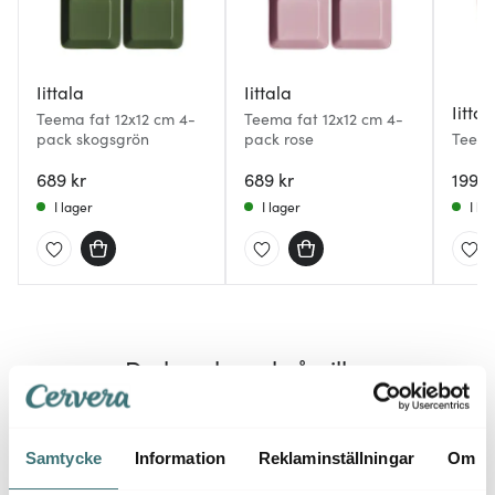
Iittala
Iittala
Iittal
Teema fat 12x12 cm 4-
Teema fat 12x12 cm 4-
pack skogsgrön
pack rose
Teema 
689 kr
689 kr
199 k
I lager
I lager
I la
Du kanske också gillar
40%
Samtycke
Information
Reklaminställningar
Om