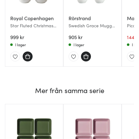
Royal Copenhagen
Rörstrand
Mari
Star Fluted Christmas
Swedish Grace Mugg
Picco
Mugg 36 cl 2-pack
30 cl 4-pack Snö
vit/ro
999 kr
905 kr
144 k
I lager
I lager
I la
Mer från samma serie