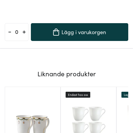
-
+
Lägg i varukorgen
Liknande produkter
Endast hos oss
Lagerr