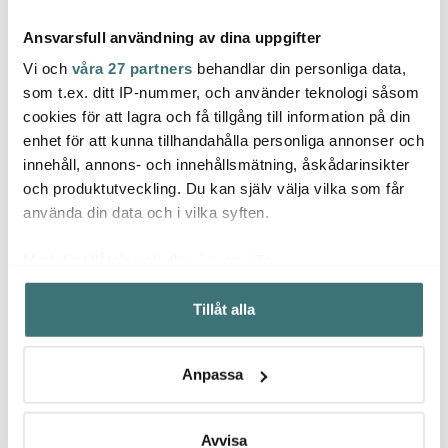
Ansvarsfull användning av dina uppgifter
Vi och
våra 27 partners
behandlar din personliga data,
som t.ex. ditt IP-nummer, och använder teknologi såsom
cookies för att lagra och få tillgång till information på din
enhet för att kunna tillhandahålla personliga annonser och
Moomin Arabia
Blomsterberg
Ander
innehåll, annons- och innehållsmätning, åskådarinsikter
Mumin pajform 28 cm
Blomsterberg Slickepott
Steel 
Kärlek rosa 30 år
Silikon 27 cm Grå
miniri
och produktutveckling. Du kan själv välja vilka som får
329 kr
139 kr
blankt
39 kr
549 kr
använda din data och i vilka syften.
I lager
I lager
I la
Med din tillåtelse skulle vi även vilja:
Samla in information om din geografiska plats som
Tillåt alla
kan ha en noggrannhet på upp till flera meter
Identifiera din enhet genom att aktivt skanna den för
specifika kännetecken (fingeravtryck)
Låt dig inspireras av våra kunder
Anpassa
Ta reda på mer om hur dina personliga uppgifter
behandlas och ställ in dina preferenser i
detaljsektionen
.
Du kan ändra eller dra tillbaka ditt samtycke när som
Avvisa