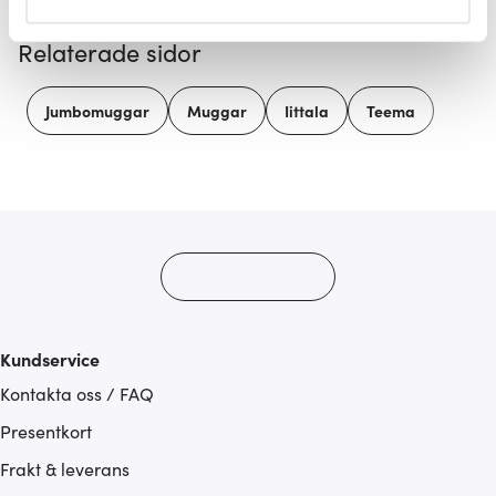
helst från cookie-förklaringen.
Relaterade sidor
Vi använder cookies för att innehållet och annonserna
ska anpassas efter det som vi tror att du tycker om. Det
Jumbomuggar
Muggar
Iittala
Teema
gör också att vi kan analysera vår trafik och göra
hemsidan ännu bättre. Du bestämmer själv vilka cookies
som du vill dela med dig av.
Kundservice
Kontakta oss / FAQ
Presentkort
Frakt & leverans