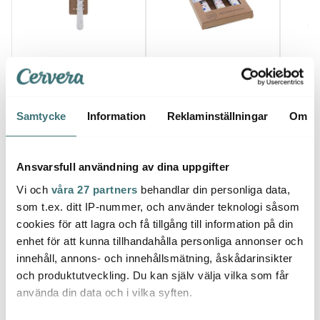
Jean Dubost
Jean Dubost
Jean
Kockkniv Handtag i
Knivset Handtag i
Lagui
Återvunnen Plast 6 cm
Återvunnen Plast 3
cm st
155 kr
delar
413 kr
169 k
259 kr
689 kr
Samtycke
Information
Reklaminställningar
Om
I lager
I lager
Få i
Ansvarsfull användning av dina uppgifter
Vi och
våra 27 partners
behandlar din personliga data,
som t.ex. ditt IP-nummer, och använder teknologi såsom
cookies för att lagra och få tillgång till information på din
Låt dig inspireras av våra kunder
enhet för att kunna tillhandahålla personliga annonser och
innehåll, annons- och innehållsmätning, åskådarinsikter
och produktutveckling. Du kan själv välja vilka som får
använda din data och i vilka syften.
Relaterade sidor