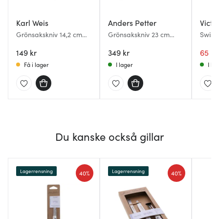
Karl Weis
Anders Petter
Victo
Grönsakskniv 14,2 cm
Grönsakskniv 23 cm
Swiss 
tandad
borstat stål
grönsa
149 kr
349 kr
65 kr
Få i lager
I lager
I la
Du kanske också gillar
Lagerrensning
Lagerrensning
40%
40%