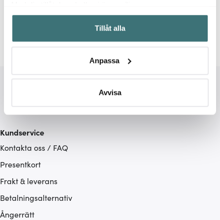
Med din tillåtelse skulle vi även vilja:
Samla in information om din geografiska plats som
Grönsaksknivar
Tillåt alla
kan ha en noggrannhet på upp till flera meter
Identifiera din enhet genom att aktivt skanna den för
specifika kännetecken (fingeravtryck)
Anpassa
Ta reda på mer om hur dina personliga uppgifter
behandlas och ställ in dina preferenser i
detaljsektionen
.
Du kan ändra eller dra tillbaka ditt samtycke när som
Avvisa
helst från cookie-förklaringen.
Vi använder cookies för att innehållet och annonserna
Kundservice
ska anpassas efter det som vi tror att du tycker om. Det
Kontakta oss / FAQ
gör också att vi kan analysera vår trafik och göra
hemsidan ännu bättre. Du bestämmer själv vilka cookies
Presentkort
som du vill dela med dig av.
Frakt & leverans
Betalningsalternativ
Ångerrätt