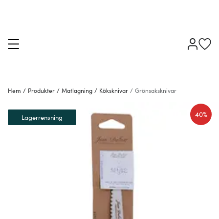
Hem
/
Produkter
/
Matlagning
/
Köksknivar
/
Grönsaksknivar
40%
Lagerrensning