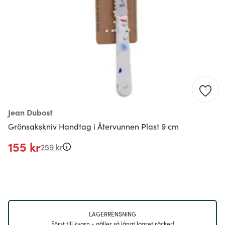
Jean Dubost
Grönsakskniv Handtag i Återvunnen Plast 9 cm
155 kr
259 kr
LAGERRENSNING
Först till kvarn - gäller så långt lagret räcker!