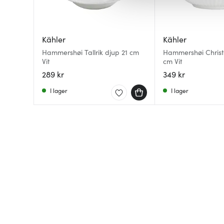
av.
Kähler
Kähler
Hammershøi Tallrik djup 21 cm
Hammershøi Christ
Vit
cm Vit
289 kr
349 kr
I lager
I lager