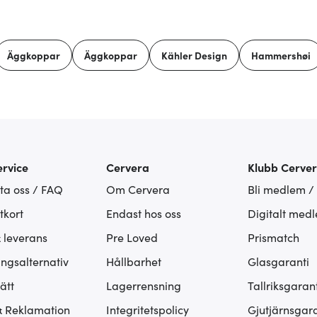
Äggkoppar
Äggkoppar
Kähler Design
Hammershøi
rvice
Cervera
Klubb Cerve
ta oss / FAQ
Om Cervera
Bli medlem /
tkort
Endast hos oss
Digitalt med
& leverans
Pre Loved
Prismatch
ingsalternativ
Hållbarhet
Glasgaranti
ätt
Lagerrensning
Tallriksgarant
& Reklamation
Integritetspolicy
Gjutjärnsgara