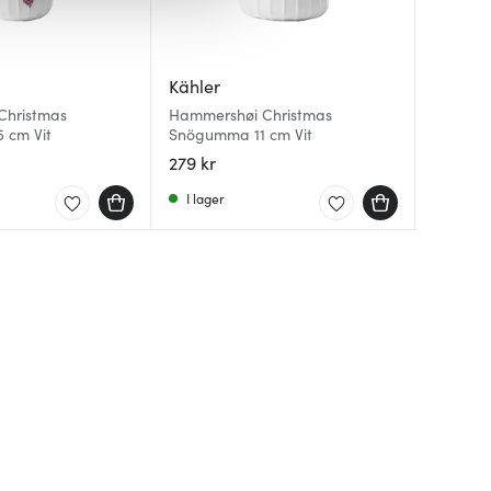
Kähler
Kähler
Kähler
Christmas
Hammershøi Christmas
Hammers
Hammersh
5 cm Vit
Snögumma 11 cm Vit
6,5 cm 2
cm Vit
279 kr
287 kr
289 kr
I lager
I lager
I lager