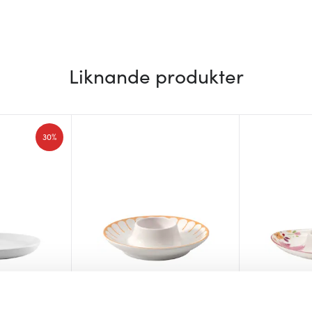
Liknande produkter
30%
Villeroy & Boch
Villeroy & B