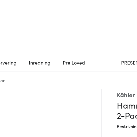
rvering
Inredning
Pre Loved
PRESE
ar
Kähler
Hamm
2-Pa
Beskrivni