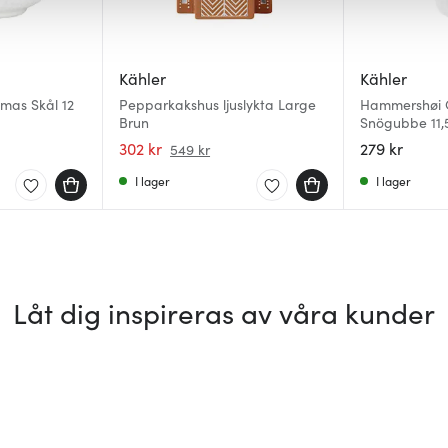
Kähler
Kähler
mas Skål 12
Pepparkakshus ljuslykta Large
Hammershøi 
Brun
Snögubbe 11,
302 kr
279 kr
549 kr
I lager
I lager
Låt dig inspireras av våra kunder