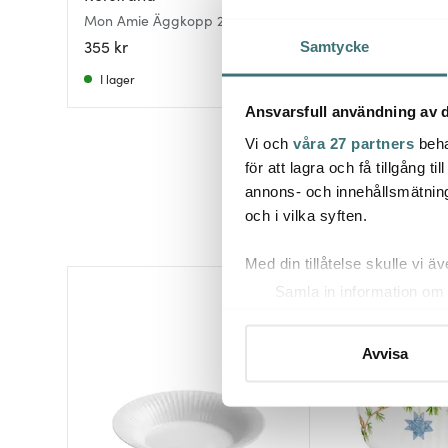
Mon Amie Äggkopp 2-pack
Legio Nova Äggkop
355 kr
174 kr
249 kr
Samtycke
I lager
Få i lager
Ansvarsfull användning av d
Vi och
våra 27 partners
beha
för att lagra och få tillgång t
annons- och innehållsmätning
och i vilka syften.
Med din tillåtelse skulle vi äve
Samla in information om 
Identifiera din enhet gen
Ta reda på mer om hur dina pe
Avvisa
eller dra tillbaka ditt samtyc
Vi använder cookies för att 
att vi kan analysera vår tra