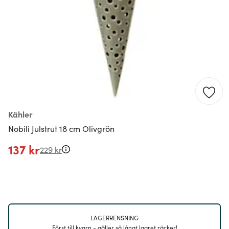
Kähler
Nobili Julstrut 18 cm Olivgrön
137 kr
229 kr
LAGERRENSNING
Först till kvarn - gäller så långt lagret räcker!