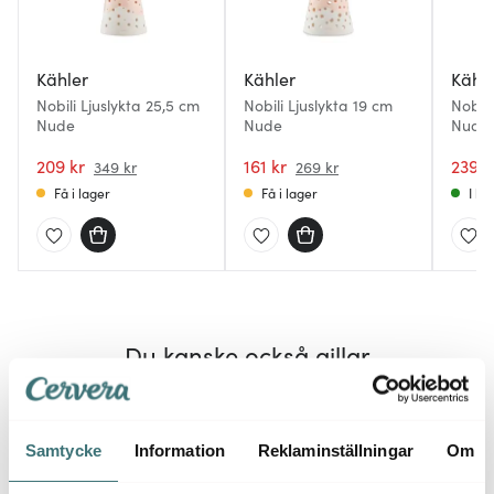
Kähler
Kähler
Kähl
Nobili Ljuslykta 25,5 cm
Nobili Ljuslykta 19 cm
Nobili
Nude
Nude
Nude
209 kr
161 kr
239 k
349 kr
269 kr
Få i lager
Få i lager
I la
Du kanske också gillar
Lagerrensning
45%
30%
Samtycke
Information
Reklaminställningar
Om