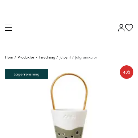
Hem
/
Produkter
/
Inredning
/
Julpynt
/
Julgranskulor
40%
Lagerrensning