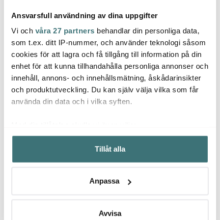
Ansvarsfull användning av dina uppgifter
Vi och
våra 27 partners
behandlar din personliga data,
som t.ex. ditt IP-nummer, och använder teknologi såsom
cookies för att lagra och få tillgång till information på din
Kähler
Kähler
Kähl
enhet för att kunna tillhandahålla personliga annonser och
Pepparkakshus
Urbania Ljuslykta 18 cm
Hamme
ljuslykta Large Brun
Kyrka
Snögu
innehåll, annons- och innehållsmätning, åskådarinsikter
och produktutveckling. Du kan själv välja vilka som får
302 kr
279 kr
279 k
549 kr
399 kr
använda din data och i vilka syften.
I lager
Få i lager
I la
Med din tillåtelse skulle vi även vilja:
Samla in information om din geografiska plats som
Tillåt alla
kan ha en noggrannhet på upp till flera meter
Identifiera din enhet genom att aktivt skanna den för
specifika kännetecken (fingeravtryck)
Låt dig inspireras av våra kunder
Anpassa
Ta reda på mer om hur dina personliga uppgifter
behandlas och ställ in dina preferenser i
detaljsektionen
.
Du kan ändra eller dra tillbaka ditt samtycke när som
Avvisa