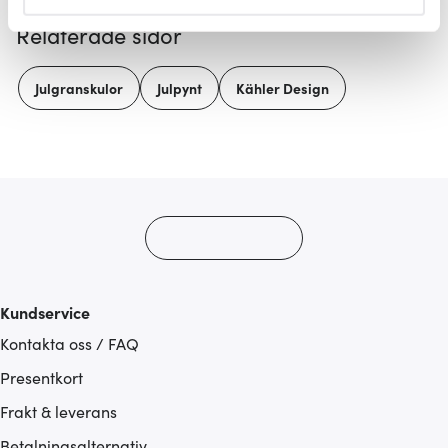
helst från cookie-förklaringen.
Relaterade sidor
Vi använder cookies för att innehållet och annonserna
ska anpassas efter det som vi tror att du tycker om. Det
Julgranskulor
Julpynt
Kähler Design
gör också att vi kan analysera vår trafik och göra
hemsidan ännu bättre. Du bestämmer själv vilka cookies
som du vill dela med dig av.
Kundservice
Kontakta oss / FAQ
Presentkort
Frakt & leverans
Betalningsalternativ