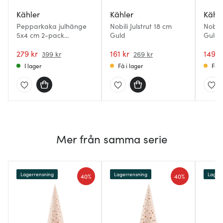
Kähler
Kähler
Kähl
Pepparkaka julhänge
Nobili Julstrut 18 cm
Nobili
5x4 cm 2-pack
Guld
Guld
pepparkakshus
279 kr
161 kr
149 k
399 kr
269 kr
I lager
Få i lager
Få i
Mer från samma serie
Lagerrensning
Lagerrensning
Lagerr
40%
40%