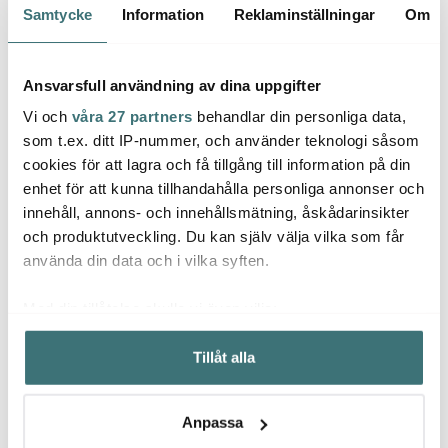
Samtycke
Information
Reklaminställningar
Om
Lagerrensning
Lagerrensning
Lagerr
40%
40%
Ansvarsfull användning av dina uppgifter
Vi och
våra 27 partners
behandlar din personliga data,
som t.ex. ditt IP-nummer, och använder teknologi såsom
cookies för att lagra och få tillgång till information på din
enhet för att kunna tillhandahålla personliga annonser och
innehåll, annons- och innehållsmätning, åskådarinsikter
Kinfill
Kinfill
Kinfill
och produktutveckling. Du kan själv välja vilka som får
Schampoo bar 150 g
Startkit Reed diffuser
Rumsp
använda din data och i vilka syften.
tonka butter
250 ml tangerine
tange
150 kr
480 kr
270 k
250 kr
800 kr
Med din tillåtelse skulle vi även vilja:
Få i lager
Få i lager
Få i
Samla in information om din geografiska plats som
Tillåt alla
kan ha en noggrannhet på upp till flera meter
Identifiera din enhet genom att aktivt skanna den för
specifika kännetecken (fingeravtryck)
Anpassa
Ta reda på mer om hur dina personliga uppgifter