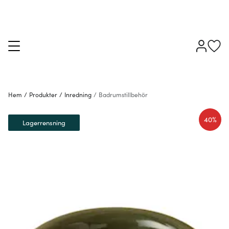
Hem
/
Produkter
/
Inredning
/
Badrumstillbehör
40%
Lagerrensning