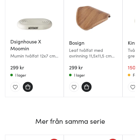
Dsignhouse X
Bosign
Kinfill
Moomin
Leaf tvålfat med
Tvålf
Mumin tvålfat 12x7 cm
avrinning 11,5x11,5 cm
grey
vit
valnöt
299 kr
299 kr
150 k
I lager
I lager
Få i
Mer från samma serie