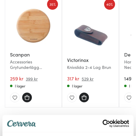
35%
40%
Scanpan
De B
Victorinox
Accessories
Hand
Grytunderlägg
Knivslida 2-4 Lag Brun
Neopr
magnetisk Bambu 18
cm
259 kr
317 kr
149 k
399 kr
529 kr
I lager
I lager
I la
Du kanske också gillar