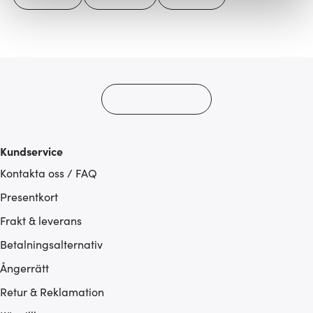
Vi använder cookies för att innehållet och annonserna
ska anpassas efter det som vi tror att du tycker om. Det
gör också att vi kan analysera vår trafik och göra
hemsidan ännu bättre. Du bestämmer själv vilka cookies
som du vill dela med dig av.
Kundservice
Kontakta oss / FAQ
Presentkort
Frakt & leverans
Betalningsalternativ
Ångerrätt
Retur & Reklamation