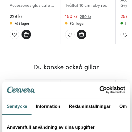
Accessories glas café 14
Tvålfat 10 cm ruby red
Grytu
cm klar
magne
229 kr
150 kr
cm
259 k
250 kr
Få i lager
Få i lager
I la
Du kanske också gillar
40%
40%
Samtycke
Information
Reklaminställningar
Om
Ansvarsfull användning av dina uppgifter