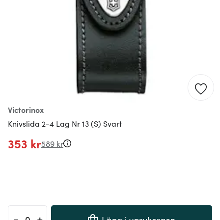
Victorinox
Knivslida 2-4 Lag Nr 13 (S) Svart
353 kr
589 kr
-
+
Lägg i varukorgen