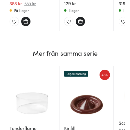
383 kr
129 kr
319 k
639 kr
Få i lager
I lager
I la
Mer från samma serie
Lagerrensning
40%
Scan
Tenderflame
Kinfill
Acces