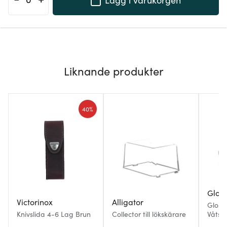
Liknande produkter
40%
Glob
Victorinox
Alligator
Global
Knivslida 4-6 Lag Brun
Collector till lökskärare
Våtsl