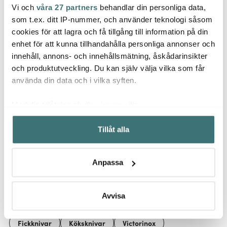
Vi och
våra 27 partners
behandlar din personliga data,
Victorinox
Victorinox
Victo
som t.ex. ditt IP-nummer, och använder teknologi såsom
Swiss Champ fickkniv
Swiss Classic
Tinker
cookies för att lagra och få tillgång till information på din
33 funktioner (S) röd
grönsakskniv 8 cm lila
funkti
enhet för att kunna tillhandahålla personliga annonser och
1307 kr
65 kr
359 k
2179 kr
109 kr
innehåll, annons- och innehållsmätning, åskådarinsikter
I lager
I lager
Få i
och produktutveckling. Du kan själv välja vilka som får
använda din data och i vilka syften.
Med din tillåtelse skulle vi även vilja:
Samla in information om din geografiska plats som
Tillåt alla
kan ha en noggrannhet på upp till flera meter
Låt dig inspireras av våra kunder
Identifiera din enhet genom att aktivt skanna den för
specifika kännetecken (fingeravtryck)
Anpassa
Ta reda på mer om hur dina personliga uppgifter
behandlas och ställ in dina preferenser i
detaljsektionen
.
Relaterade sidor
Du kan ändra eller dra tillbaka ditt samtycke när som
Avvisa
helst från cookie-förklaringen.
Fickknivar
Köksknivar
Victorinox