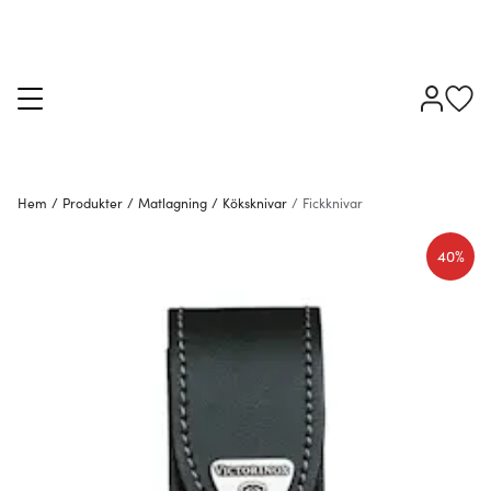
Hem
/
Produkter
/
Matlagning
/
Köksknivar
/
Fickknivar
40%