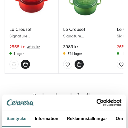
Le Creuset
Le Creuset
Le Cr
Signature
Signature
Signa
gjutjärnsgryta rund 26
gjutjärnsgryta rund 24
gjutj
cm 5,3 L Cerise
2555 kr
cm 4,2 L Bamboo
3989 kr
cm 5,3
2555 
4519 kr
Green
I lager
Få i lager
I la
Du kanske också gillar
Samtycke
Information
Reklaminställningar
Om