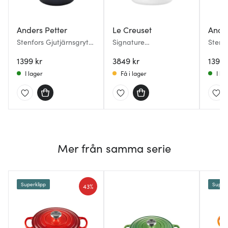
Anders Petter
Le Creuset
Ander
Stenfors Gjutjärnsgryta
Signature
Stenf
rund 4,4 L Grå
gjutjärnsgryta oval 27
rund 
1399 kr
cm 4,1 L white
3849 kr
1399 
I lager
Få i lager
I la
Mer från samma serie
Superklipp
Superk
43%