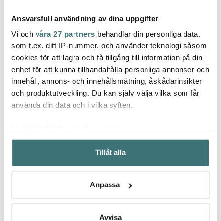
Ansvarsfull användning av dina uppgifter
Vi och
våra 27 partners
behandlar din personliga data,
som t.ex. ditt IP-nummer, och använder teknologi såsom
cookies för att lagra och få tillgång till information på din
enhet för att kunna tillhandahålla personliga annonser och
Le Creuset
Le Creuset
Le Cr
innehåll, annons- och innehållsmätning, åskådarinsikter
Toughened Lock 28 cm
Craft Grytsked 28 cm
Salt-
Shell Pink
peppa
och produktutveckling. Du kan själv välja vilka som får
549 kr
209 kr
black
545 k
använda din data och i vilka syften.
I lager
I lager
I la
Med din tillåtelse skulle vi även vilja:
Samla in information om din geografiska plats som
Tillåt alla
kan ha en noggrannhet på upp till flera meter
Identifiera din enhet genom att aktivt skanna den för
specifika kännetecken (fingeravtryck)
Låt dig inspireras av våra kunder
Anpassa
Ta reda på mer om hur dina personliga uppgifter
behandlas och ställ in dina preferenser i
detaljsektionen
.
Du kan ändra eller dra tillbaka ditt samtycke när som
Avvisa