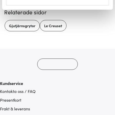
helst från cookie-förklaringen.
Relaterade sidor
Vi använder cookies för att innehållet och annonserna
ska anpassas efter det som vi tror att du tycker om. Det
Gjutjärnsgrytor
Le Creuset
gör också att vi kan analysera vår trafik och göra
hemsidan ännu bättre. Du bestämmer själv vilka cookies
som du vill dela med dig av.
Kundservice
Kontakta oss / FAQ
Presentkort
Frakt & leverans