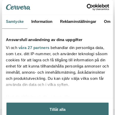
Sabo
Samtycke
Information
Reklaminställningar
Om
Marjukka
Marjukka
Gjutj
Saftsil ställning + silduk
Hink med lock 10 L Vit
4,4 L 
Ansvarsfull användning av dina uppgifter
119 kr
59 kr
2590 
Vi och
våra 27 partners
behandlar din personliga data,
I lager
I lager
I la
som t.ex. ditt IP-nummer, och använder teknologi såsom
cookies för att lagra och få tillgång till information på din
enhet för att kunna tillhandahålla personliga annonser och
innehåll, annons- och innehållsmätning, åskådarinsikter
och produktutveckling. Du kan själv välja vilka som får
Låt dig inspireras av våra kunder
använda din data och i vilka syften.
Med din tillåtelse skulle vi även vilja:
Samla in information om din geografiska plats som
Tillåt alla
kan ha en noggrannhet på upp till flera meter