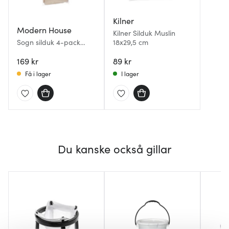
Kilner
Modern House
Kilner Silduk Muslin
Sogn silduk 4-pack
18x29,5 cm
50x50 cm vit
169 kr
89 kr
Få i lager
I lager
Du kanske också gillar