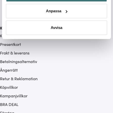
Identifiera din enhet genom att aktivt skanna den för
specifika kännetecken (fingeravtryck)
Anpassa
Ta reda på mer om hur dina personliga uppgifter
behandlas och ställ in dina preferenser i
detaljsektionen
.
Du kan ändra eller dra tillbaka ditt samtycke när som
Kundservice
Avvisa
helst från cookie-förklaringen.
Kontakta oss / FAQ
Presentkort
Vi använder cookies för att innehållet och annonserna
ska anpassas efter det som vi tror att du tycker om. Det
Frakt & leverans
gör också att vi kan analysera vår trafik och göra
Betalningsalternativ
hemsidan ännu bättre. Du bestämmer själv vilka cookies
som du vill dela med dig av.
Ångerrätt
Retur & Reklamation
Köpvillkor
Kampanjvillkor
BRA DEAL
Företag