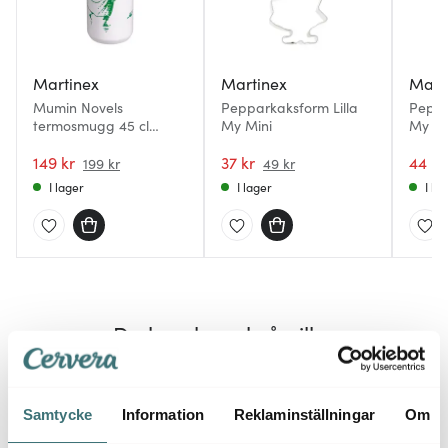
Martinex
Martinex
Mart
Mumin Novels
Pepparkaksform Lilla
Peppa
termosmugg 45 cl
My Mini
My M
Snusmumriken
149 kr
37 kr
44 kr
199 kr
49 kr
I lager
I lager
I la
Du kanske också gillar
Samtycke
Information
Reklaminställningar
Om