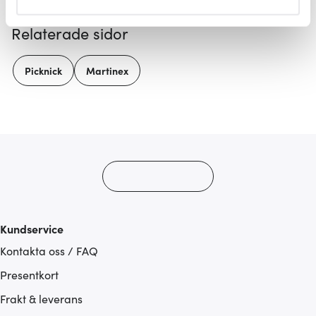
helst från cookie-förklaringen.
Relaterade sidor
Vi använder cookies för att innehållet och annonserna
ska anpassas efter det som vi tror att du tycker om. Det
Picknick
Martinex
gör också att vi kan analysera vår trafik och göra
hemsidan ännu bättre. Du bestämmer själv vilka cookies
som du vill dela med dig av.
Kundservice
Kontakta oss / FAQ
Presentkort
Frakt & leverans