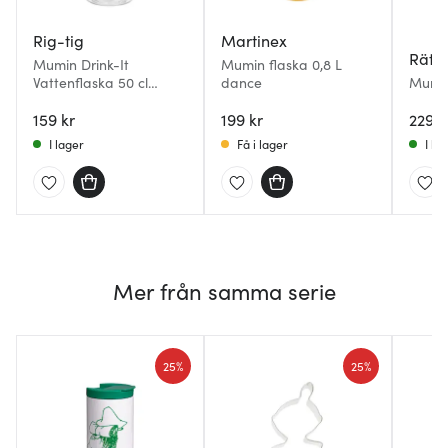
Rig-tig
Martinex
Rätt 
Mumin Drink-It
Mumin flaska 0,8 L
Vattenflaska 50 cl
dance
Mumin
Salmon/Klar
0,34 
159 kr
199 kr
229 k
I lager
Få i lager
I la
Mer från samma serie
25%
25%