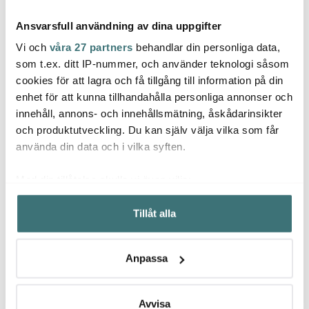
Ansvarsfull användning av dina uppgifter
Vi och
våra 27 partners
behandlar din personliga data,
som t.ex. ditt IP-nummer, och använder teknologi såsom
cookies för att lagra och få tillgång till information på din
Martinex
Martinex
Mart
enhet för att kunna tillhandahålla personliga annonser och
Pippi L bakar Visp 5 cm
Mumin mugg med
Barnse
innehåll, annons- och innehållsmätning, åskådarinsikter
Flerfärgad
sugrör 45 cl
Flerf
blomsterhjärta
och produktutveckling. Du kan själv välja vilka som får
119 kr
119 kr
419 k
använda din data och i vilka syften.
I lager
Få i lager
Få i
Med din tillåtelse skulle vi även vilja:
Samla in information om din geografiska plats som
Tillåt alla
kan ha en noggrannhet på upp till flera meter
Identifiera din enhet genom att aktivt skanna den för
specifika kännetecken (fingeravtryck)
Låt dig inspireras av våra kunder
Anpassa
Ta reda på mer om hur dina personliga uppgifter
behandlas och ställ in dina preferenser i
detaljsektionen
.
Du kan ändra eller dra tillbaka ditt samtycke när som
Avvisa