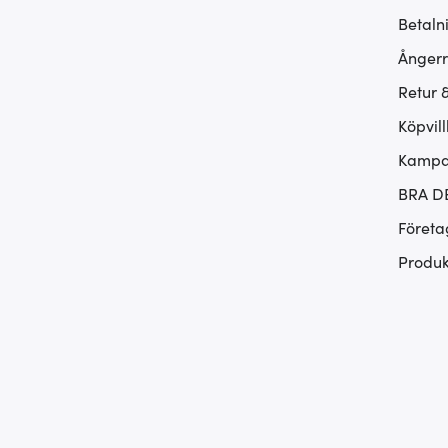
Betaln
Ångerr
Retur 
Köpvill
Kampan
BRA D
Företa
Produk