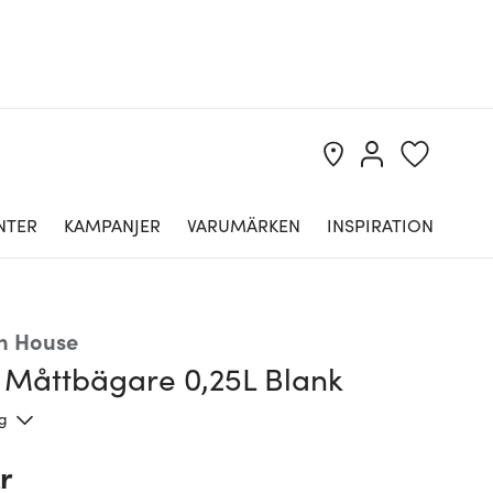
NTER
KAMPANJER
VARUMÄRKEN
INSPIRATION
n House
 Måttbägare 0,25L Blank
ng
r