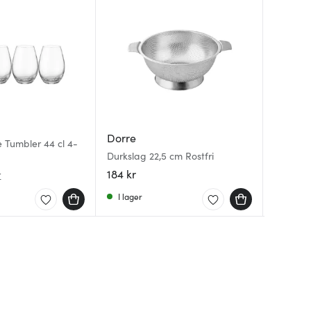
Dorre
Hardan
Anders
 Tumbler 44 cl 4-
Durkslag 22,5 cm Rostfri
Fjord Se
Steel Es
15,5 cm 
184 kr
1499 kr
39 kr
r
I lager
I lager
I lager