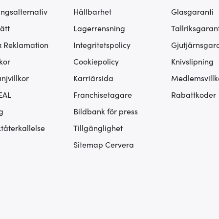
ingsalternativ
Hållbarhet
Glasgaranti
ätt
Lagerrensning
Tallriksgarant
& Reklamation
Integritetspolicy
Gjutjärnsgara
kor
Cookiepolicy
Knivslipning
jvillkor
Karriärsida
Medlemsvillk
EAL
Franchisetagare
Rabattkoder
g
Bildbank för press
tåterkallelse
Tillgänglighet
Sitemap Cervera