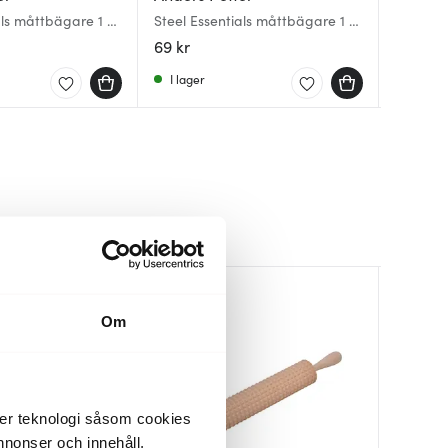
als måttbägare 1 L
Steel Essentials måttbägare 1 dl
Basis Ka
bAYk Må
borstad
69 kr
89 kr
329 kr
I lager
I lager
I lager
30%
Om
der teknologi såsom cookies
 annonser och innehåll,