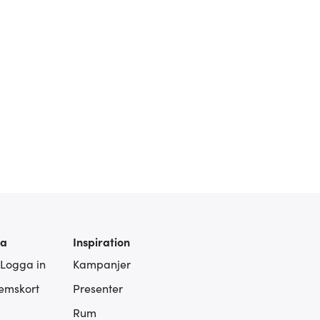
ra
Inspiration
 Logga in
Kampanjer
lemskort
Presenter
Rum