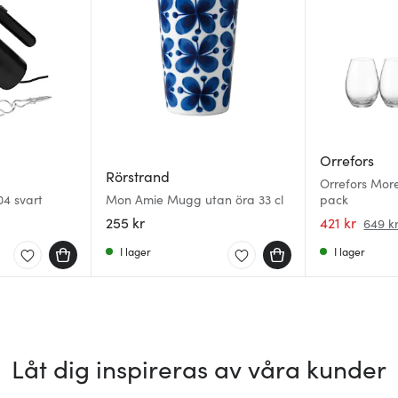
Orrefors
Rörstrand
Orrefors More
04 svart
Mon Amie Mugg utan öra 33 cl
pack
255 kr
421 kr
649 k
I lager
I lager
Låt dig inspireras av våra kunder