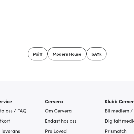
Mått
Modern House
bAYk
rvice
Cervera
Klubb Cerve
ta oss / FAQ
Om Cervera
Bli medlem /
tkort
Endast hos oss
Digitalt med
& leverans
Pre Loved
Prismatch