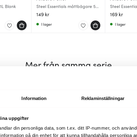
1L Blank
Steel Essentials måttbägare 5
Steel Essenti
dl borstad
borstat stål
149 kr
169 kr
I lager
I lager
Mer från samma serie
30%
30%
Information
Reklaminställningar
ina uppgifter
ndlar din personliga data, som t.ex. ditt IP-nummer, och använ
ill information på din enhet för att kunna tillhandahålla personliga