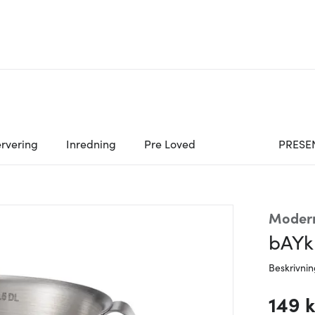
rvering
Inredning
Pre Loved
PRESE
Moder
bAYk
Beskrivni
149 k