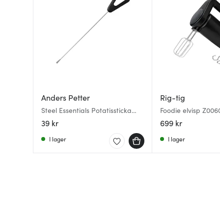
Anders Petter
Rig-tig
Steel Essentials Potatissticka
Foodie elvisp Z006
15,5 cm stål/svart
39 kr
699 kr
I lager
I lager