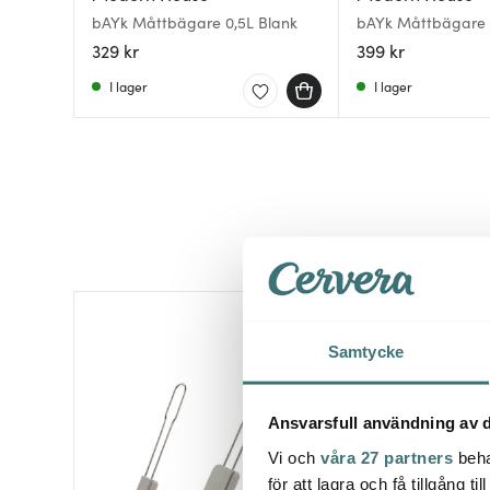
bAYk Måttbägare 0,5L Blank
bAYk Måttbägare 
329 kr
399 kr
I lager
I lager
30%
Samtycke
Ansvarsfull användning av d
Vi och
våra 27 partners
beha
för att lagra och få tillgång t