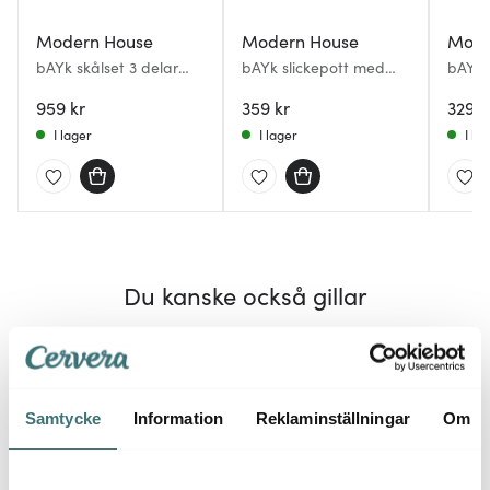
Modern House
Modern House
Mode
bAYk skålset 3 delar
bAYk slickepott med
bAYk 
med lock stål/svart
termometer 30 cm
Blank
959 kr
vit/grå
359 kr
329 k
I lager
I lager
I la
Du kanske också gillar
25%
30%
Samtycke
Information
Reklaminställningar
Om