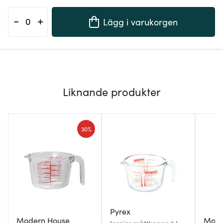
-
+
Lägg i varukorgen
Liknande produkter
30%
Pyrex
Modern House
Mode