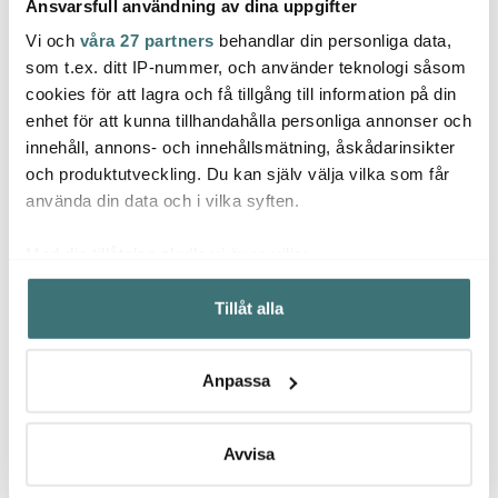
Ansvarsfull användning av dina uppgifter
Vi och
våra 27 partners
behandlar din personliga data,
Mingle
Dorre
som t.ex. ditt IP-nummer, och använder teknologi såsom
Moom
cookies för att lagra och få tillgång till information på din
Kökstermometer digital
Champagneförslutare
Svart
luftpump Silver
Mumin
enhet för att kunna tillhandahålla personliga annonser och
2025 
innehåll, annons- och innehållsmätning, åskådarinsikter
209 kr
62 kr
399 k
279 kr
89 kr
och produktutveckling. Du kan själv välja vilka som får
I lager
I lager
I la
använda din data och i vilka syften.
Med din tillåtelse skulle vi även vilja:
Samla in information om din geografiska plats som
Tillåt alla
kan ha en noggrannhet på upp till flera meter
Identifiera din enhet genom att aktivt skanna den för
Låt dig inspireras av våra kunder
specifika kännetecken (fingeravtryck)
Anpassa
Ta reda på mer om hur dina personliga uppgifter
behandlas och ställ in dina preferenser i
detaljsektionen
.
Du kan ändra eller dra tillbaka ditt samtycke när som
Avvisa
Relaterade sidor
helst från cookie-förklaringen.