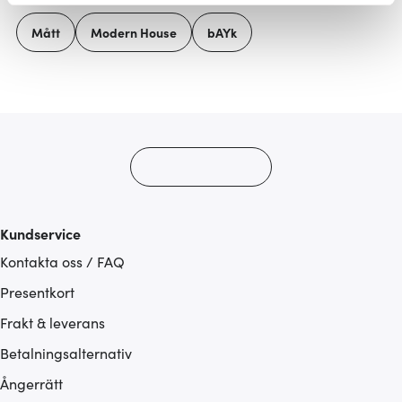
Vi använder cookies för att innehållet och annonserna
Mått
Modern House
bAYk
ska anpassas efter det som vi tror att du tycker om. Det
gör också att vi kan analysera vår trafik och göra
hemsidan ännu bättre. Du bestämmer själv vilka cookies
som du vill dela med dig av.
Kundservice
Kontakta oss / FAQ
Presentkort
Frakt & leverans
Betalningsalternativ
Ångerrätt