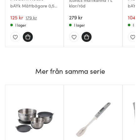
Iconics måttkanna 1 L
bAYk Måttbägare 0,5L
klar/röd
bAYk
Klar
0,25L 
125 kr
279 kr
104 k
179 kr
I lager
I lager
I la
Mer från samma serie