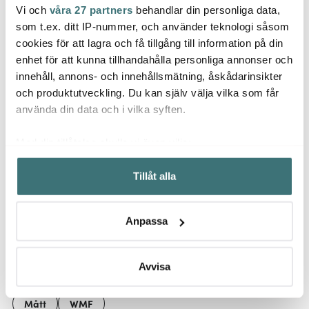
Vi och
våra 27 partners
behandlar din personliga data,
Rörstrand
Rörstrand
Rörs
som t.ex. ditt IP-nummer, och använder teknologi såsom
Swedish Grace Skål 60
Swedish Grace Skål 30
Swedi
cookies för att lagra och få tillgång till information på din
cl Ros
cl Is
cl Snö
enhet för att kunna tillhandahålla personliga annonser och
275 kr
195 kr
195 k
innehåll, annons- och innehållsmätning, åskådarinsikter
I lager
I lager
I la
och produktutveckling. Du kan själv välja vilka som får
använda din data och i vilka syften.
Med din tillåtelse skulle vi även vilja:
Samla in information om din geografiska plats som
Tillåt alla
kan ha en noggrannhet på upp till flera meter
Låt dig inspireras av våra kunder
Identifiera din enhet genom att aktivt skanna den för
specifika kännetecken (fingeravtryck)
Anpassa
Ta reda på mer om hur dina personliga uppgifter
behandlas och ställ in dina preferenser i
detaljsektionen
.
Relaterade sidor
Du kan ändra eller dra tillbaka ditt samtycke när som
Avvisa
helst från cookie-förklaringen.
Mått
WMF