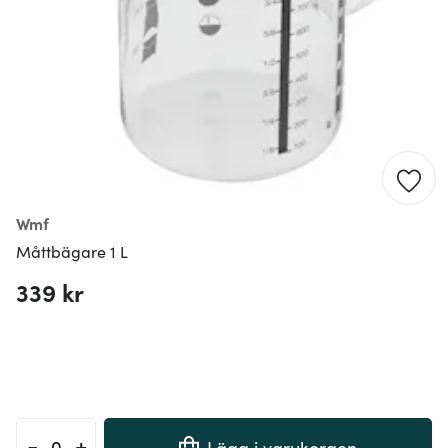
Wmf
Måttbägare 1 L
339 kr
-
+
Lägg i varukorgen