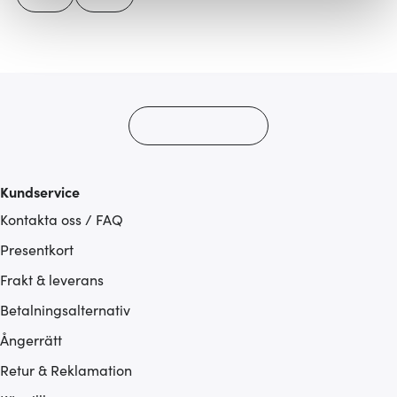
Vi använder cookies för att innehållet och annonserna
ska anpassas efter det som vi tror att du tycker om. Det
gör också att vi kan analysera vår trafik och göra
hemsidan ännu bättre. Du bestämmer själv vilka cookies
som du vill dela med dig av.
Kundservice
Kontakta oss / FAQ
Presentkort
Frakt & leverans
Betalningsalternativ
Ångerrätt
Retur & Reklamation