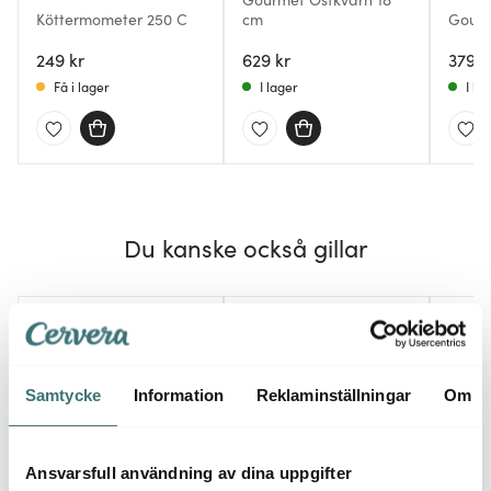
Köttermometer 250 C
cm
Gourm
249 kr
629 kr
379 k
Få i lager
I lager
I la
Du kanske också gillar
Samtycke
Information
Reklaminställningar
Om
Ansvarsfull användning av dina uppgifter