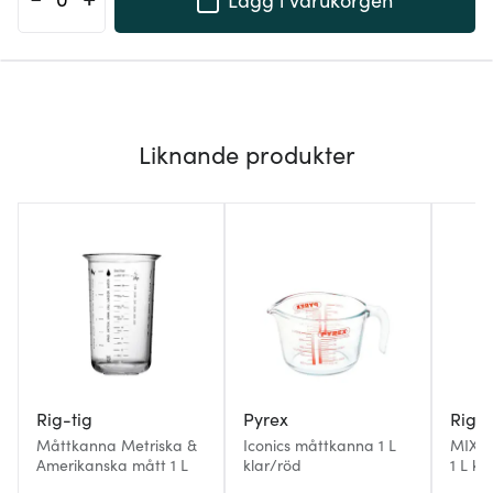
Liknande produkter
Rig-tig
Pyrex
Rig-t
Måttkanna Metriska &
Iconics måttkanna 1 L
MIX-I
Amerikanska mått 1 L
klar/röd
1 L kla