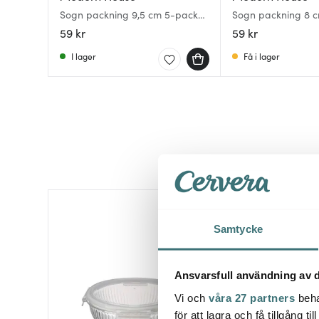
Sogn packning 9,5 cm 5-pack
Sogn packning 8 c
vit
59 kr
59 kr
I lager
Få i lager
30%
Samtycke
Ansvarsfull användning av d
Vi och
våra 27 partners
beha
för att lagra och få tillgång t