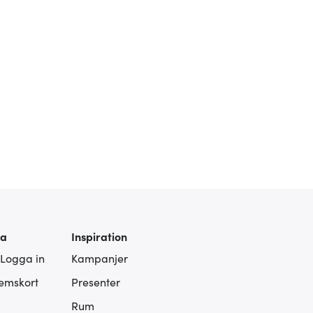
ra
Inspiration
 Logga in
Kampanjer
lemskort
Presenter
Rum