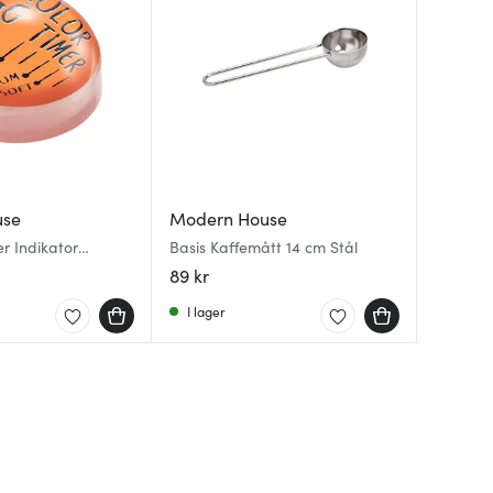
use
Modern House
Moder
Moder
r Indikator
Basis Kaffemått 14 cm Stål
Floats v
Black C
t
delar 2
89 kr
699 kr
839 kr
Svart/K
I lager
I lager
I lager