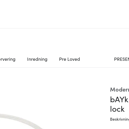
rvering
Inredning
Pre Loved
PRESE
Moder
bAYk
lock
Beskrivni