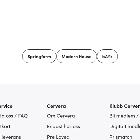
Springform
Modern House
bAYk
rvice
Cervera
Klubb Cerve
ta oss / FAQ
Om Cervera
Bli medlem /
tkort
Endast hos oss
Digitalt med
& leverans
Pre Loved
Prismatch