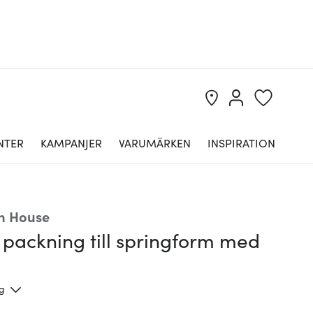
NTER
KAMPANJER
VARUMÄRKEN
INSPIRATION
n House
 packning till springform med
ng