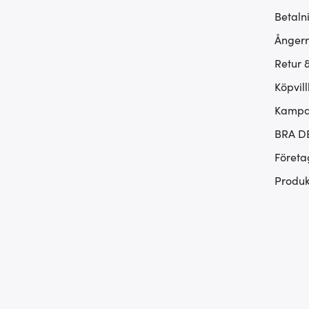
Betaln
Ångerr
Retur 
Köpvill
Kampan
BRA D
Företa
Produk