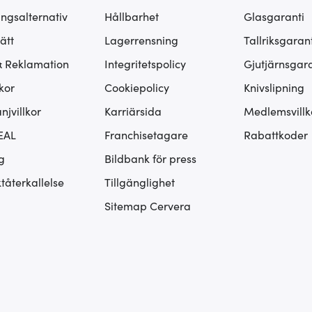
ingsalternativ
Hållbarhet
Glasgaranti
ätt
Lagerrensning
Tallriksgarant
& Reklamation
Integritetspolicy
Gjutjärnsgara
kor
Cookiepolicy
Knivslipning
jvillkor
Karriärsida
Medlemsvillk
EAL
Franchisetagare
Rabattkoder
g
Bildbank för press
tåterkallelse
Tillgänglighet
Sitemap Cervera