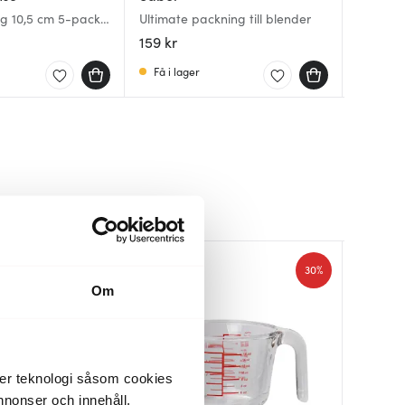
Amphora
g 10,5 cm 5-pack
Ultimate packning till blender
Termosk
Sogn pa
pack vit
159 kr
169 kr
59 kr
Få i lager
Få i la
I lager
30%
30%
Om
der teknologi såsom cookies
 annonser och innehåll,