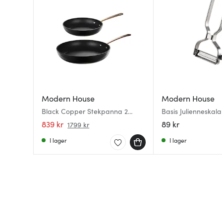
Modern House
Modern House
Black Copper Stekpanna 2
Basis Julienneskala
delar 20+28 cm Svart/Koppar
839 kr
89 kr
1799 kr
I lager
I lager