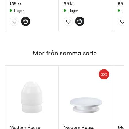
159 kr
69 kr
69 kr
I lager
I lager
I la
Mer från samma serie
30%
Modern House
Modern House
Mode