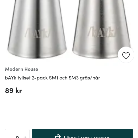
Modern House
bAYk tyllset 2-pack SM1 och SM3 gräs/hår
89 kr
-
+
Lägg i varukorgen