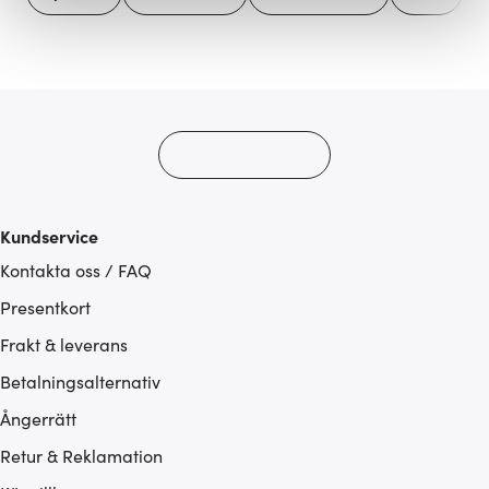
Vi använder cookies för att innehållet och annonserna
ska anpassas efter det som vi tror att du tycker om. Det
gör också att vi kan analysera vår trafik och göra
hemsidan ännu bättre. Du bestämmer själv vilka cookies
som du vill dela med dig av.
Kundservice
Kontakta oss / FAQ
Presentkort
Frakt & leverans
Betalningsalternativ
Ångerrätt
Retur & Reklamation