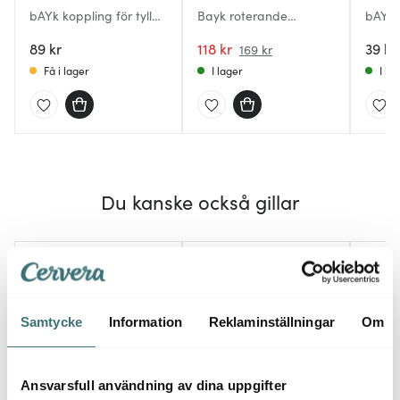
bAYk koppling för tyllar
Bayk roterande
bAYk k
medium-stor
dekorationsfat 27 cm
stand
89 kr
vit
118 kr
39 kr
169 kr
Få i lager
I lager
I la
Du kanske också gillar
Samtycke
Information
Reklaminställningar
Om
Ansvarsfull användning av dina uppgifter