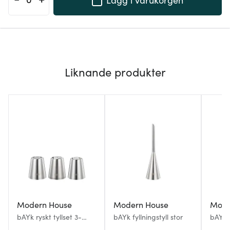
Liknande produkter
Modern House
Modern House
Mode
bAYk ryskt tyllset 3-
bAYk fyllningstyll stor
bAYk t
pack blommor
mm