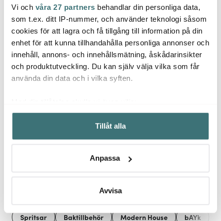
Vi och
våra 27 partners
behandlar din personliga data,
De B
Stiernholm
Dorre
som t.ex. ditt IP-nummer, och använder teknologi såsom
Sprit
Drink Collection
Brylebrännare Svart
Återa
cookies för att lagra och få tillgång till information på din
champagnestopp svart
enhet för att kunna tillhandahålla personliga annonser och
87 kr
259 kr
119 kr
109 kr
innehåll, annons- och innehållsmätning, åskådarinsikter
I lager
I lager
Få i
och produktutveckling. Du kan själv välja vilka som får
använda din data och i vilka syften.
Med din tillåtelse skulle vi även vilja:
Samla in information om din geografiska plats som
Tillåt alla
kan ha en noggrannhet på upp till flera meter
Låt dig inspireras av våra kunder
Identifiera din enhet genom att aktivt skanna den för
specifika kännetecken (fingeravtryck)
Anpassa
Ta reda på mer om hur dina personliga uppgifter
behandlas och ställ in dina preferenser i
detaljsektionen
.
Relaterade sidor
Du kan ändra eller dra tillbaka ditt samtycke när som
Avvisa
helst från cookie-förklaringen.
Spritsar
Baktillbehör
Modern House
bAYk