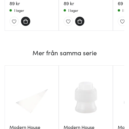
stjärna 8 mm
89 kr
SB8 blad 8 mm
89 kr
69 kr
I lager
I lager
I la
Mer från samma serie
Modern House
Modern House
Mode