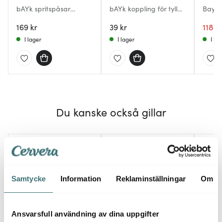
bAYk spritspåsar
bAYk koppling för tyllar
Bayk 
engångs 12-pack klar
standard
dekor
169 kr
39 kr
vit
118 kr
I lager
I lager
I la
Du kanske också gillar
20%
Samtycke
Information
Reklaminställningar
Om
Ansvarsfull användning av dina uppgifter