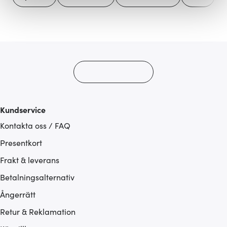
Vi använder cookies för att innehållet och annonserna
ska anpassas efter det som vi tror att du tycker om. Det
gör också att vi kan analysera vår trafik och göra
hemsidan ännu bättre. Du bestämmer själv vilka cookies
som du vill dela med dig av.
Kundservice
Kontakta oss / FAQ
Presentkort
Frakt & leverans
Betalningsalternativ
Ångerrätt
Retur & Reklamation