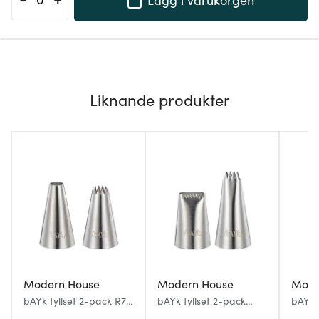
Liknande produkter
Modern House
Modern House
Mode
bAYk tyllset 2-pack R7
bAYk tyllset 2-pack
bAYk t
rund 7 mm och S8
SK12 korg 12 mm och
mm