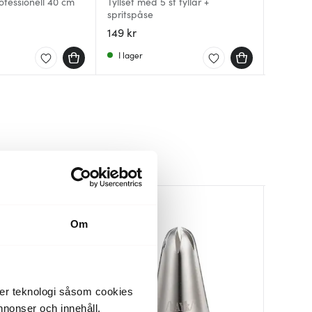
ofessionell 40 cm
Tyllset med 5 st tyllar +
spritspåse
Dekorati
Spritsp
149 kr
249 kr
119 kr
I lager
Få i la
Få i la
Om
der teknologi såsom cookies
 annonser och innehåll,