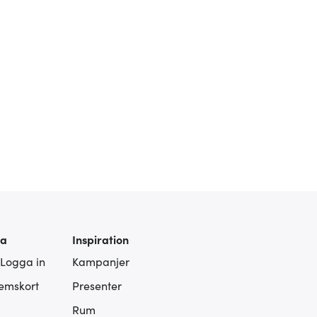
ra
Inspiration
 Logga in
Kampanjer
lemskort
Presenter
Rum