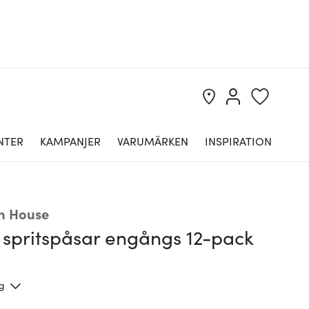
NTER
KAMPANJER
VARUMÄRKEN
INSPIRATION
n House
 spritspåsar engångs 12-pack
ng