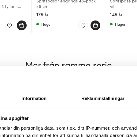
Spritspåsar engångs 48-pack
Spritspåse pr
3 tyllar +
45 cm
vit
179 kr
149 kr
I lager
I lager
Mer från samma serie
30%
Information
Reklaminställningar
ina uppgifter
ndlar din personliga data, som t.ex. ditt IP-nummer, och använ
ill information på din enhet för att kunna tillhandahålla personliga