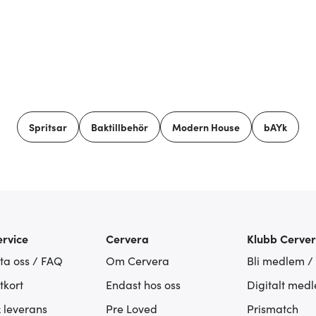
Spritsar
Baktillbehör
Modern House
bAYk
rvice
Cervera
Klubb Cerve
ta oss / FAQ
Om Cervera
Bli medlem /
tkort
Endast hos oss
Digitalt med
& leverans
Pre Loved
Prismatch