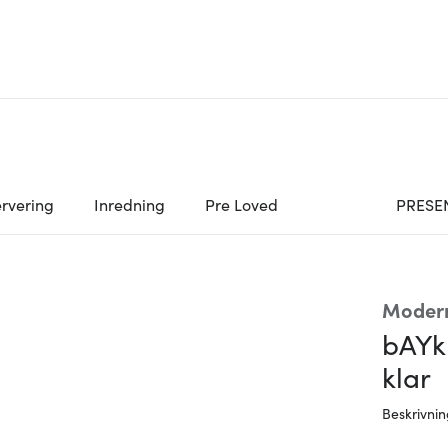
rvering
Inredning
Pre Loved
PRESE
Moder
bAYk
klar
Beskrivni