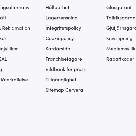
ingsalternativ
Hållbarhet
Glasgaranti
ätt
Lagerrensning
Tallriksgarant
& Reklamation
Integritetspolicy
Gjutjärnsgara
kor
Cookiepolicy
Knivslipning
jvillkor
Karriärsida
Medlemsvillk
EAL
Franchisetagare
Rabattkoder
g
Bildbank för press
tåterkallelse
Tillgänglighet
Sitemap Cervera