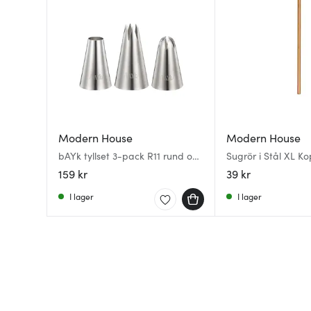
Modern House
Modern House
bAYk tyllset 3-pack R11 rund och
Sugrör i Stål XL K
SL13 SC12 stjärna öppen &
159 kr
39 kr
stängd
I lager
I lager