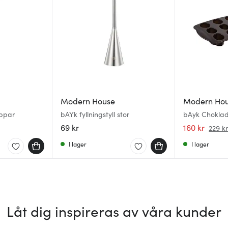
Modern House
Modern Ho
oppar
bAYk fyllningstyll stor
bAyk Choklad
cm Brun
69 kr
160 kr
229 k
I lager
I lager
Låt dig inspireras av våra kunder