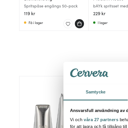
Spritspåse engångs 50-pack
bAYk spritsset med 
spritspåse
119 kr
229 kr
Få i lager
I lager
Samtycke
Ansvarsfull användning av d
Vi och
våra 27 partners
beha
för att lagra och få tillgång t