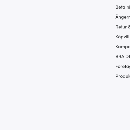
Betaln
Ångerr
Retur 
Köpvill
Kampan
BRA D
Företa
Produk