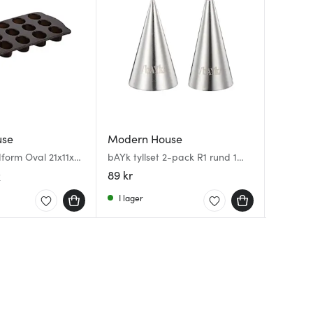
use
Modern House
Moder
Moder
form Oval 21x11x2
bAYk tyllset 2-pack R1 rund 1
Black C
bAYk tyl
mm och R3 rund 3 mm
delar 2
och SL1
89 kr
839 kr
159 kr
r
& stäng
I lager
I lager
I lager