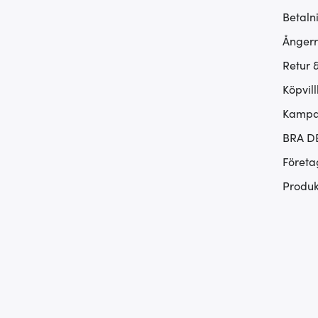
Betaln
Ångerr
Retur 
Köpvill
Kampan
BRA D
Företa
Produk