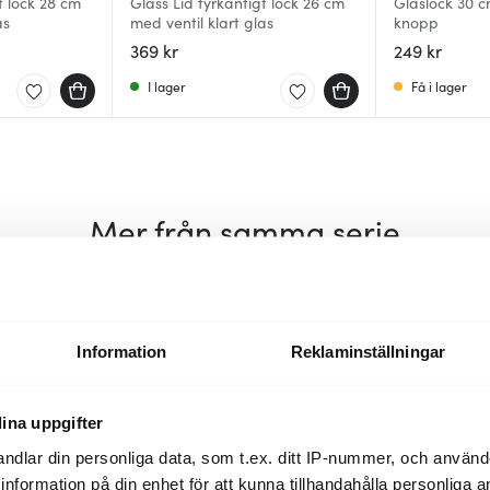
t lock 28 cm
Glass Lid fyrkantigt lock 26 cm
Glaslock 30 c
as
med ventil klart glas
knopp
369 kr
249 kr
I lager
Få i lager
Mer från samma serie
Information
Reklaminställningar
ina uppgifter
ndlar din personliga data, som t.ex. ditt IP-nummer, och använ
ill information på din enhet för att kunna tillhandahålla personliga