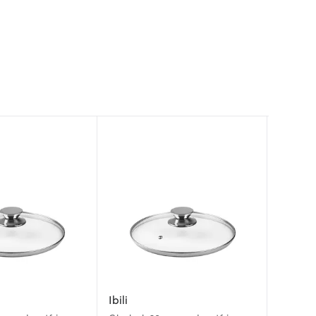
Ibili
Ibili
Woll