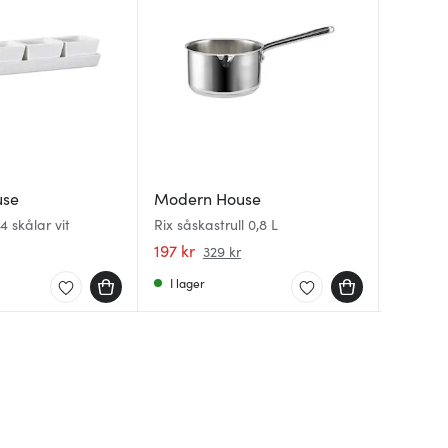
use
Modern House
Moder
Moder
4 skålar vit
Rix såskastrull 0,8 L
Bayk ro
Black C
27 cm vi
delar 2
197 kr
118 kr
839 kr
329 kr
Svart/K
I lager
I lager
I lager