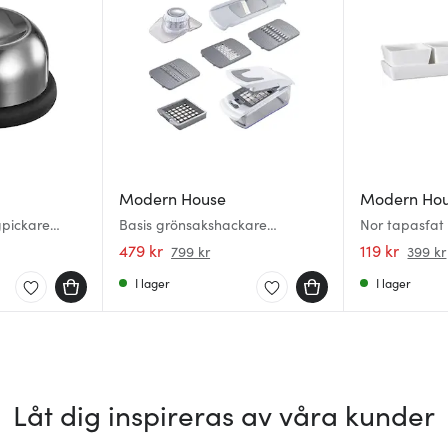
Modern House
Modern Ho
gpickare
Basis grönsakshackare
Nor tapasfat 
mandolin grå/vit
479 kr
119 kr
799 kr
399 kr
I lager
I lager
Låt dig inspireras av våra kunder