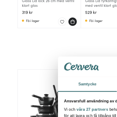
Glass Lid lock 26 cm med ventil
Glass Lid fyrkantig
klart glas
med ventil klart gl
319 kr
529 kr
Få i lager
Få i lager
50%
Samtycke
Ansvarsfull användning av d
Vi och
våra 27 partners
beha
för att lagra och få tillgång t