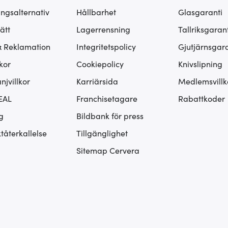
ingsalternativ
Hållbarhet
Glasgaranti
ätt
Lagerrensning
Tallriksgarant
& Reklamation
Integritetspolicy
Gjutjärnsgara
kor
Cookiepolicy
Knivslipning
jvillkor
Karriärsida
Medlemsvillk
EAL
Franchisetagare
Rabattkoder
g
Bildbank för press
tåterkallelse
Tillgänglighet
Sitemap Cervera