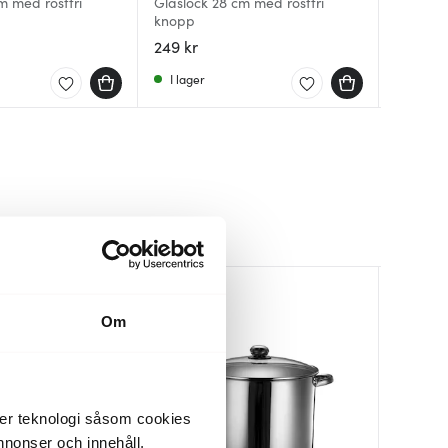
m med rostfri
Glaslock 28 cm med rostfri
Glaslock
Glass L
knopp
knopp
ventil kl
249 kr
199 kr
319 kr
I lager
I lager
Få i la
Om
der teknologi såsom cookies
 annonser och innehåll,