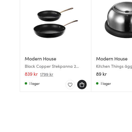
Modern House
Modern House
Black Copper Stekpanna 2
Kitchen Things äg
delar 20+28 cm Svart/Koppar
blank
839 kr
89 kr
1799 kr
I lager
I lager