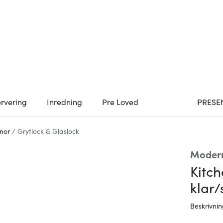
rvering
Inredning
Pre Loved
PRESE
nor
/
Grytlock & Glaslock
Moder
Kitch
klar/
Beskrivni