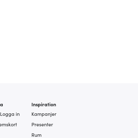
ra
Inspiration
 Logga in
Kampanjer
lemskort
Presenter
Rum