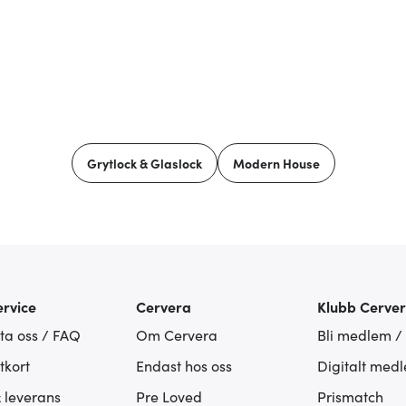
Grytlock & Glaslock
Modern House
rvice
Cervera
Klubb Cerve
ta oss / FAQ
Om Cervera
Bli medlem /
tkort
Endast hos oss
Digitalt med
& leverans
Pre Loved
Prismatch