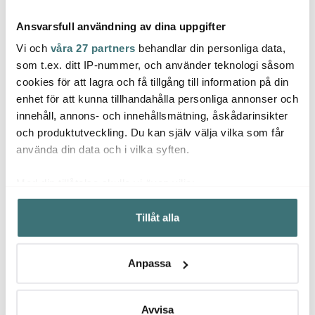
Ansvarsfull användning av dina uppgifter
Vi och
våra 27 partners
behandlar din personliga data,
som t.ex. ditt IP-nummer, och använder teknologi såsom
cookies för att lagra och få tillgång till information på din
enhet för att kunna tillhandahålla personliga annonser och
Modern House
Modern House
Mode
innehåll, annons- och innehållsmätning, åskådarinsikter
bAYk Springform 22 och
Kitchen Essentials
Chief
24 cm 2-pack Mörkgrå
ribbform med galler 8 L
siliko
och produktutveckling. Du kan själv välja vilka som får
799 kr
silver
699 kr
429 k
använda din data och i vilka syften.
I lager
I lager
I la
Med din tillåtelse skulle vi även vilja:
Samla in information om din geografiska plats som
Tillåt alla
kan ha en noggrannhet på upp till flera meter
Identifiera din enhet genom att aktivt skanna den för
specifika kännetecken (fingeravtryck)
Låt dig inspireras av våra kunder
Anpassa
Ta reda på mer om hur dina personliga uppgifter
behandlas och ställ in dina preferenser i
detaljsektionen
.
Du kan ändra eller dra tillbaka ditt samtycke när som
Avvisa