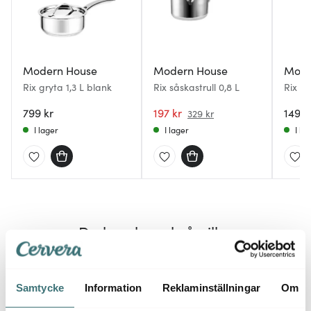
Modern House
Modern House
Mode
Rix gryta 1,3 L blank
Rix såskastrull 0,8 L
Rix sa
blank
799 kr
197 kr
1499 
329 kr
I lager
I lager
I la
Du kanske också gillar
Samtycke
Information
Reklaminställningar
Om