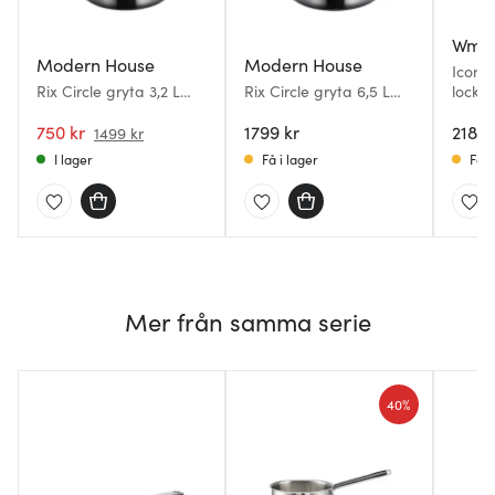
Wmf
Modern House
Modern House
Iconi
Rix Circle gryta 3,2 L
Rix Circle gryta 6,5 L
lock 2
blankt stål
blankt stål
750 kr
1799 kr
2189 
1499 kr
I lager
Få i lager
Få i
Mer från samma serie
40%