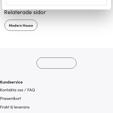
helst från cookie-förklaringen.
Relaterade sidor
Vi använder cookies för att innehållet och annonserna
ska anpassas efter det som vi tror att du tycker om. Det
Modern House
gör också att vi kan analysera vår trafik och göra
hemsidan ännu bättre. Du bestämmer själv vilka cookies
som du vill dela med dig av.
Kundservice
Kontakta oss / FAQ
Presentkort
Frakt & leverans