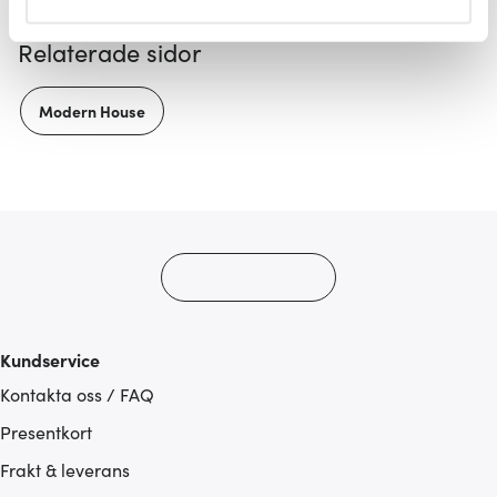
helst från cookie-förklaringen.
Relaterade sidor
Vi använder cookies för att innehållet och annonserna
ska anpassas efter det som vi tror att du tycker om. Det
Modern House
gör också att vi kan analysera vår trafik och göra
hemsidan ännu bättre. Du bestämmer själv vilka cookies
som du vill dela med dig av.
Kundservice
Kontakta oss / FAQ
Presentkort
Frakt & leverans