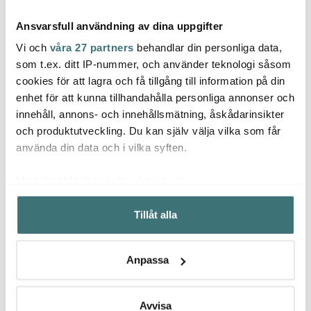
Ansvarsfull användning av dina uppgifter
Vi och
våra 27 partners
behandlar din personliga data,
som t.ex. ditt IP-nummer, och använder teknologi såsom
cookies för att lagra och få tillgång till information på din
enhet för att kunna tillhandahålla personliga annonser och
Modern House
Modern House
Mode
innehåll, annons- och innehållsmätning, åskådarinsikter
Basis durkslag 16 cm
Basis Påsclips Stål
Black
gun metal
Stekp
och produktutveckling. Du kan själv välja vilka som får
329 kr
79 kr
20+28
839 k
använda din data och i vilka syften.
I lager
I lager
I la
Med din tillåtelse skulle vi även vilja:
Samla in information om din geografiska plats som
Tillåt alla
kan ha en noggrannhet på upp till flera meter
Identifiera din enhet genom att aktivt skanna den för
specifika kännetecken (fingeravtryck)
Låt dig inspireras av våra kunder
Anpassa
Ta reda på mer om hur dina personliga uppgifter
behandlas och ställ in dina preferenser i
detaljsektionen
.
Du kan ändra eller dra tillbaka ditt samtycke när som
Avvisa