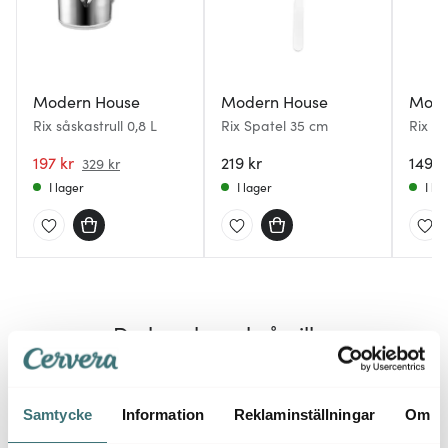
Modern House
Modern House
Mode
Rix såskastrull 0,8 L
Rix Spatel 35 cm
Rix sa
blank
197 kr
219 kr
1499 
329 kr
I lager
I lager
I la
Du kanske också gillar
Superk
Samtycke
Information
Reklaminställningar
Om