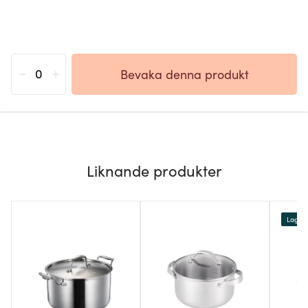
-
+
Bevaka denna produkt
Liknande produkter
Lagerr