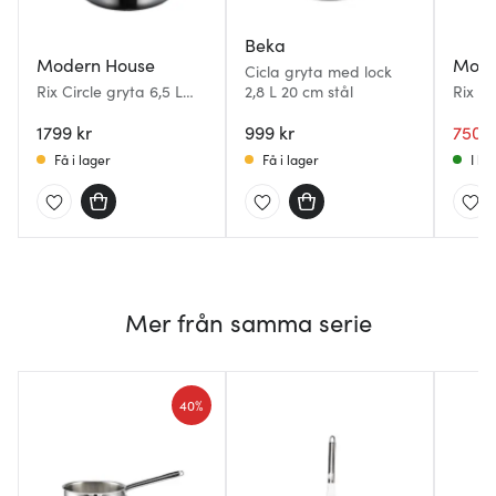
Beka
Modern House
Mode
Cicla gryta med lock
Rix Circle gryta 6,5 L
2,8 L 20 cm stål
Rix Ci
blankt stål
blankt
1799 kr
999 kr
750 k
Få i lager
Få i lager
I la
Mer från samma serie
40%